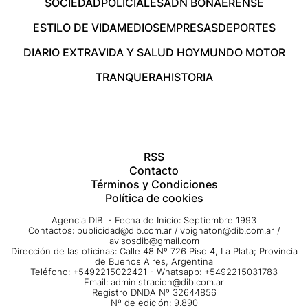
SOCIEDAD
POLICIALES
ADN BONAERENSE
ESTILO DE VIDA
MEDIOS
EMPRESAS
DEPORTES
DIARIO EXTRA
VIDA Y SALUD HOY
MUNDO MOTOR
TRANQUERA
HISTORIA
RSS
Contacto
Términos y Condiciones
Política de cookies
Agencia DIB - Fecha de Inicio: Septiembre 1993
Contactos:
publicidad@dib.com.ar
/
vpignaton@dib.com.ar
/
avisosdib@gmail.com
Dirección de las oficinas: Calle 48 Nº 726 Piso 4, La Plata; Provincia
de Buenos Aires, Argentina
Teléfono: +5492215022421 - Whatsapp: +5492215031783
Email:
administracion@dib.com.ar
Registro DNDA Nº 32644856
Nº de edición: 9.890