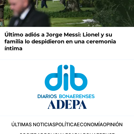
Último adiós a Jorge Messi: Lionel y su
familia lo despidieron en una ceremonia
íntima
ÚLTIMAS NOTICIAS
POLÍTICA
ECONOMÍA
OPINIÓN