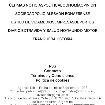
ÚLTIMAS NOTICIAS
POLÍTICA
ECONOMÍA
OPINIÓN
SOCIEDAD
POLICIALES
ADN BONAERENSE
ESTILO DE VIDA
MEDIOS
EMPRESAS
DEPORTES
DIARIO EXTRA
VIDA Y SALUD HOY
MUNDO MOTOR
TRANQUERA
HISTORIA
RSS
Contacto
Términos y Condiciones
Política de cookies
Agencia DIB - Fecha de Inicio: Septiembre 1993
Contactos:
publicidad@dib.com.ar
/
vpignaton@dib.com.ar
/
avisosdib@gmail.com
Dirección de las oficinas: Calle 48 Nº 726 Piso 4, La Plata; Provincia
de Buenos Aires, Argentina