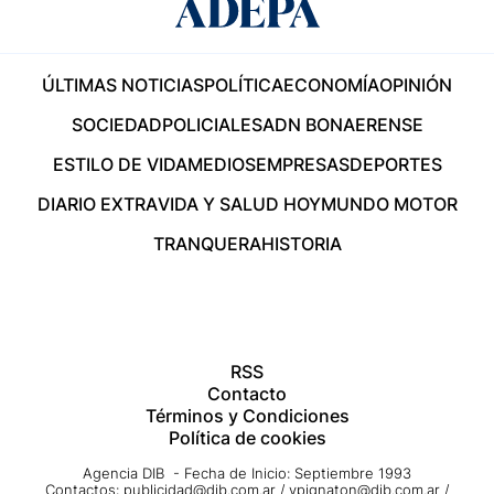
ÚLTIMAS NOTICIAS
POLÍTICA
ECONOMÍA
OPINIÓN
SOCIEDAD
POLICIALES
ADN BONAERENSE
ESTILO DE VIDA
MEDIOS
EMPRESAS
DEPORTES
DIARIO EXTRA
VIDA Y SALUD HOY
MUNDO MOTOR
TRANQUERA
HISTORIA
RSS
Contacto
Términos y Condiciones
Política de cookies
Agencia DIB - Fecha de Inicio: Septiembre 1993
Contactos:
publicidad@dib.com.ar
/
vpignaton@dib.com.ar
/