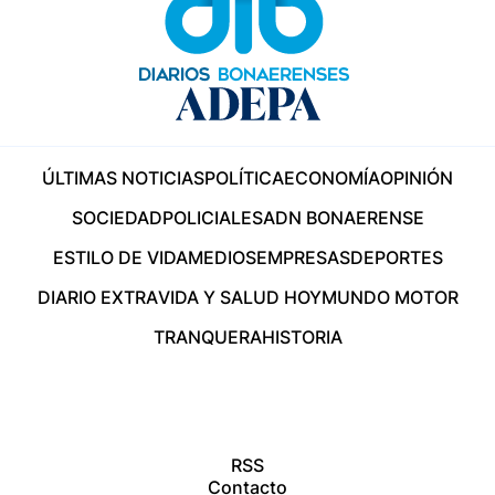
ÚLTIMAS NOTICIAS
POLÍTICA
ECONOMÍA
OPINIÓN
SOCIEDAD
POLICIALES
ADN BONAERENSE
ESTILO DE VIDA
MEDIOS
EMPRESAS
DEPORTES
DIARIO EXTRA
VIDA Y SALUD HOY
MUNDO MOTOR
TRANQUERA
HISTORIA
RSS
Contacto