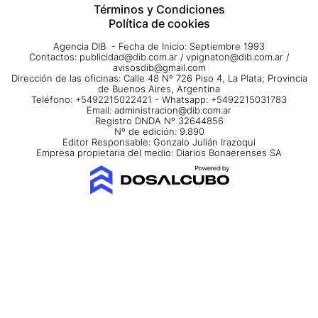
Términos y Condiciones
Política de cookies
Agencia DIB - Fecha de Inicio: Septiembre 1993
Contactos:
publicidad@dib.com.ar
/
vpignaton@dib.com.ar
/
avisosdib@gmail.com
Dirección de las oficinas: Calle 48 Nº 726 Piso 4, La Plata; Provincia
de Buenos Aires, Argentina
Teléfono: +5492215022421 - Whatsapp: +5492215031783
Email:
administracion@dib.com.ar
Registro DNDA Nº 32644856
Nº de edición: 9.890
Editor Responsable: Gonzalo Julián Irazoqui
Empresa propietaria del medio: Diarios Bonaerenses SA