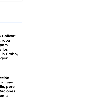
n Bolívar:
s roba
 para
a los
 la timba,
igos"
cción
iz cayó
lio, pero
rtaciones
on la
d