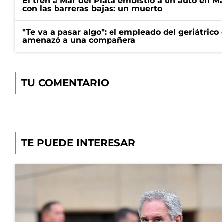
El tren a Mar del Plata embistió a un auto en M
con las barreras bajas: un muerto
"Te va a pasar algo": el empleado del geriátrico
amenazó a una compañera
TU COMENTARIO
TE PUEDE INTERESAR