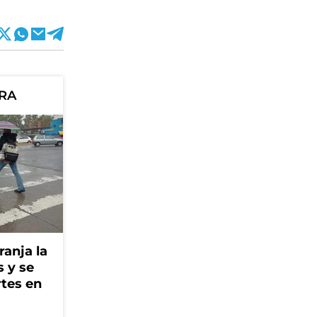
ORA
ranja la
s y se
rtes en