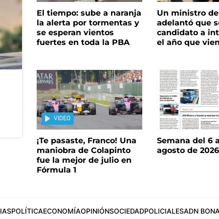
El tiempo: sube a naranja
Un ministro de 
la alerta por tormentas y
adelantó que s
se esperan vientos
candidato a in
fuertes en toda la PBA
el año que vie
VIDEO
¡Te pasaste, Franco! Una
Semana del 6 a
maniobra de Colapinto
agosto de 202
fue la mejor de julio en
Fórmula 1
IAS
POLÍTICA
ECONOMÍA
OPINIÓN
SOCIEDAD
POLICIALES
ADN BONA