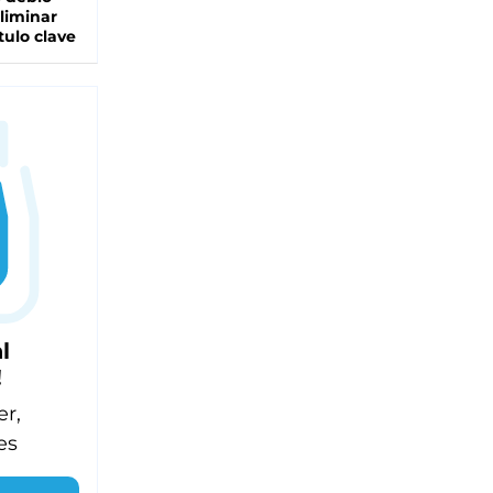
liminar
tulo clave
l
!
er,
es