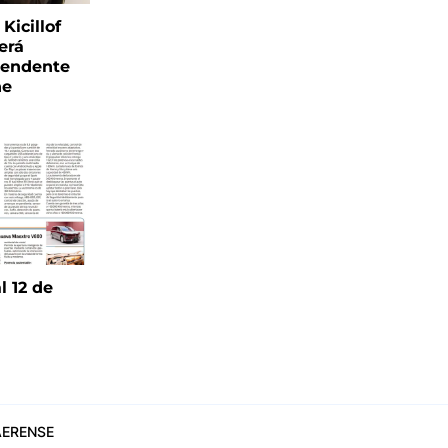
Kicillof
erá
tendente
ne
l 12 de
6
ERENSE