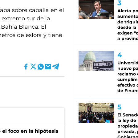
aba sobre caballa en el
Alerta po
aumento
 extremo sur de la
de triqui
 Bahía Blanca. El
desde la
exigen "c
etros de eslora y tiene
a provinc
D
Universi
nuevo pa
reclamo 
cumplim
efectivo 
de Finan
El Senad
la ley de
propied
el foco en la hipótesis
privada, 
Gobierno