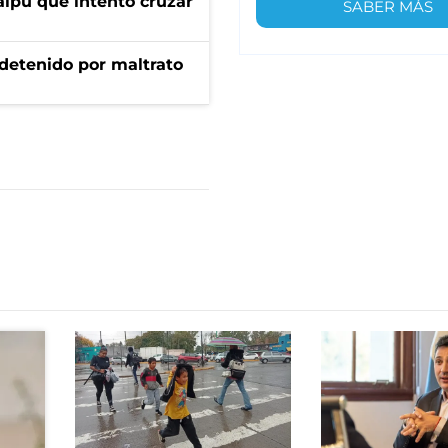
aipú que intentó cruzar
SABER MÁS
 detenido por maltrato