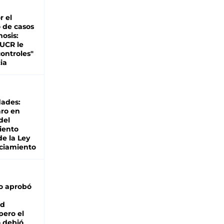
r el
 de casos
nosis:
 UCR le
ontroles"
ia
dades:
ro en
del
iento
de la Ley
ciamiento
o aprobó
ad
pero el
 debió