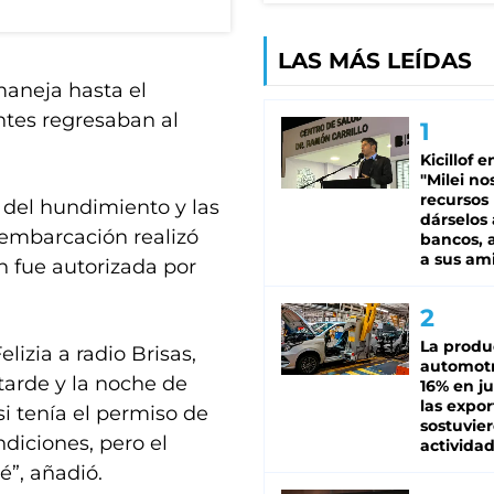
LAS MÁS LEÍDAS
maneja hasta el
ntes regresaban al
Kicillof e
"Milei no
recursos
del hundimiento y las
dárselos 
 embarcación realizó
bancos, a
a sus am
n fue autorizada por
La produ
lizia a radio Brisas,
automotr
 tarde y la noche de
16% en ju
las expo
i tenía el permiso de
sostuvier
ndiciones, pero el
activida
é”, añadió.