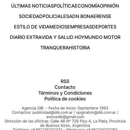
ÚLTIMAS NOTICIAS
POLÍTICA
ECONOMÍA
OPINIÓN
SOCIEDAD
POLICIALES
ADN BONAERENSE
ESTILO DE VIDA
MEDIOS
EMPRESAS
DEPORTES
DIARIO EXTRA
VIDA Y SALUD HOY
MUNDO MOTOR
TRANQUERA
HISTORIA
RSS
Contacto
Términos y Condiciones
Política de cookies
Agencia DIB - Fecha de Inicio: Septiembre 1993
Contactos:
publicidad@dib.com.ar
/
vpignaton@dib.com.ar
/
avisosdib@gmail.com
Dirección de las oficinas: Calle 48 Nº 726 Piso 4, La Plata; Provincia
de Buenos Aires, Argentina
Teléfono: +5492215022421 - Whatsapp: +5492215031783