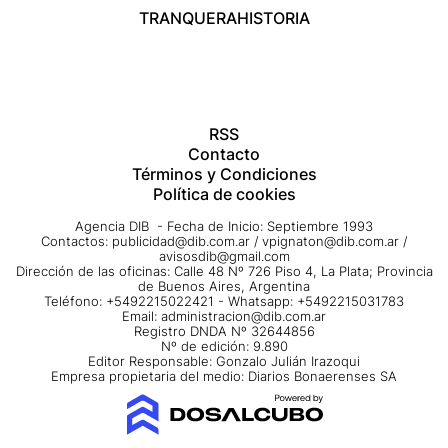
TRANQUERA
HISTORIA
RSS
Contacto
Términos y Condiciones
Política de cookies
Agencia DIB - Fecha de Inicio: Septiembre 1993
Contactos:
publicidad@dib.com.ar
/
vpignaton@dib.com.ar
/
avisosdib@gmail.com
Dirección de las oficinas: Calle 48 Nº 726 Piso 4, La Plata; Provincia
de Buenos Aires, Argentina
Teléfono: +5492215022421 - Whatsapp: +5492215031783
Email:
administracion@dib.com.ar
Registro DNDA Nº 32644856
Nº de edición: 9.890
Editor Responsable: Gonzalo Julián Irazoqui
Empresa propietaria del medio: Diarios Bonaerenses SA