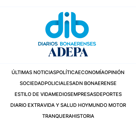
ÚLTIMAS NOTICIAS
POLÍTICA
ECONOMÍA
OPINIÓN
SOCIEDAD
POLICIALES
ADN BONAERENSE
ESTILO DE VIDA
MEDIOS
EMPRESAS
DEPORTES
DIARIO EXTRA
VIDA Y SALUD HOY
MUNDO MOTOR
TRANQUERA
HISTORIA