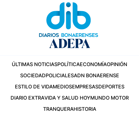
ÚLTIMAS NOTICIAS
POLÍTICA
ECONOMÍA
OPINIÓN
SOCIEDAD
POLICIALES
ADN BONAERENSE
ESTILO DE VIDA
MEDIOS
EMPRESAS
DEPORTES
DIARIO EXTRA
VIDA Y SALUD HOY
MUNDO MOTOR
TRANQUERA
HISTORIA