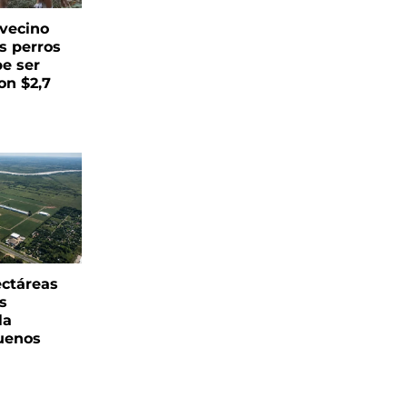
vecino
s perros
be ser
on $2,7
ectáreas
s
la
uenos