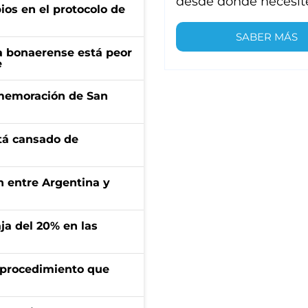
desde donde necesit
os en el protocolo de
SABER MÁS
a bonaerense está peor
e
onmemoración de San
stá cansado de
ón entre Argentina y
aja del 20% en las
l procedimiento que