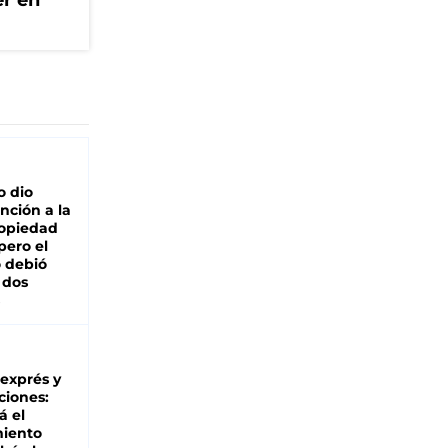
er en
o dio
nción a la
ropiedad
pero el
 debió
 dos
 exprés y
ciones:
á el
miento