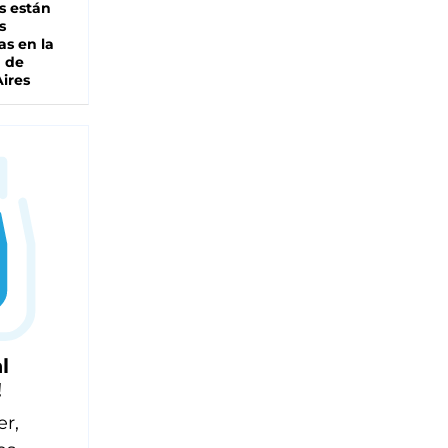
s están
s
as en la
a de
ires
l
!
er,