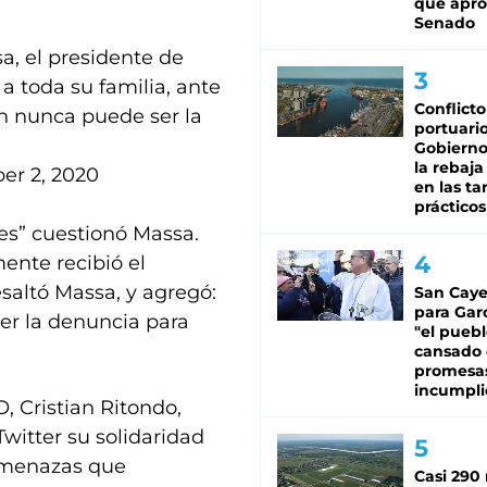
que apro
Senado
sa
, el presidente de
 a toda su familia, ante
Conflicto
ón nunca puede ser la
portuario
Gobierno 
la rebaja
er 2, 2020
en las tar
prácticos
es” cuestionó Massa.
ente recibió el
esaltó Massa, y agregó:
San Caye
para Gar
cer la denuncia para
"el puebl
cansado
promesa
incumpli
, Cristian Ritondo,
Twitter su solidaridad
 amenazas que
Casi 290 