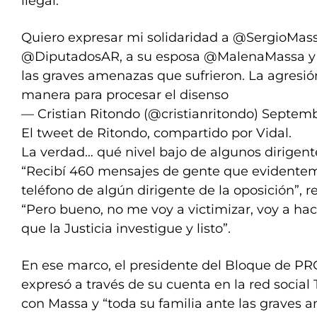
ilegal.
Quiero expresar mi solidaridad a
@SergioMas
@DiputadosAR
, a su esposa
@MalenaMassa
y
las graves amenazas que sufrieron. La agresi
manera para procesar el disenso
— Cristian Ritondo (@cristianritondo)
Septemb
El tweet de Ritondo, compartido por Vidal.
La verdad… qué nivel bajo de algunos dirigent
“Recibí 460 mensajes de gente que evidentem
teléfono de algún dirigente de la oposición”, r
“Pero bueno, no me voy a victimizar, voy a ha
que la Justicia investigue y listo”.
En ese marco, el presidente del Bloque de PRO
expresó a través de su cuenta en la red social 
con Massa y “toda su familia ante las graves