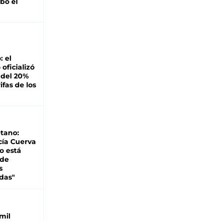
bó el
: el
oficializó
 del 20%
ifas de los
tano:
cía Cuerva
o está
 de
s
das"
mil