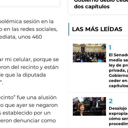
Gobierno debió ced
dos capítulos
olémica sesión en la
LAS MÁS LEÍDAS
 en las redes sociales,
mediata, unos 460
El Senad
r mi celular, porque se
media sa
ley de p
eron del recinto y están
privada, 
e que la diputada
Gobierno
ceder en
”.
capítulos
ecinto” fue una alusión
io que ayer se negaron
Desalojo
s establecido por un
expropia
cómo ser
tieron denunciar como
procedi