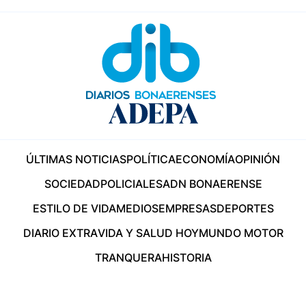
ÚLTIMAS NOTICIAS
POLÍTICA
ECONOMÍA
OPINIÓN
SOCIEDAD
POLICIALES
ADN BONAERENSE
ESTILO DE VIDA
MEDIOS
EMPRESAS
DEPORTES
DIARIO EXTRA
VIDA Y SALUD HOY
MUNDO MOTOR
TRANQUERA
HISTORIA