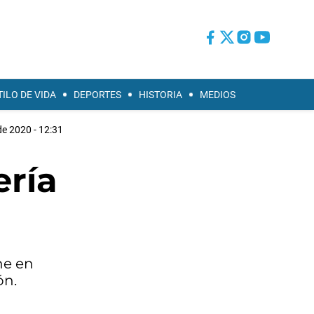
TILO DE VIDA
DEPORTES
HISTORIA
MEDIOS
de 2020 - 12:31
ería
he en
ón.