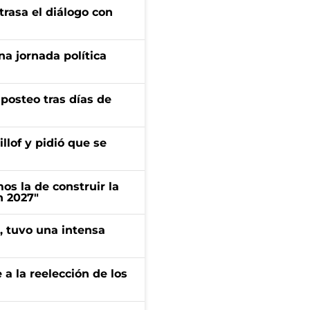
trasa el diálogo con
a jornada política
osteo tras días de
llof y pidió que se
s la de construir la
n 2027"
a, tuvo una intensa
e a la reelección de los