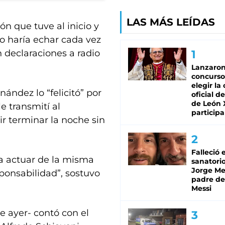
LAS MÁS LEÍDAS
ón que tuve al inicio y
Lo haría echar cada vez
 declaraciones a radio
Lanzaro
concurso
elegir la
ández lo “felicitó” por
oficial de
de León 
e transmití al
participa
r terminar la noche sin
Falleció 
 a actuar de la misma
sanatorio
Jorge Mes
ponsabilidad”, sostuvo
padre de
Messi
e ayer- contó con el