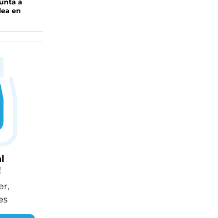
unta a
lea en
l
!
er,
es