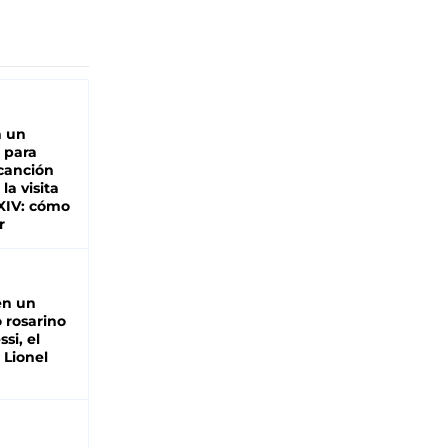
n un
 para
 canción
 la visita
XIV: cómo
r
en un
 rosarino
si, el
 Lionel