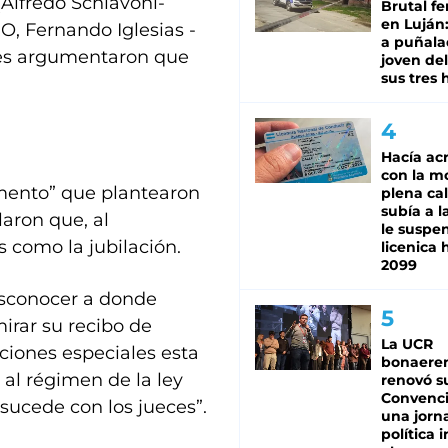
(Alfredo Schiavoni-
Brutal fe
en Luján
O, Fernando Iglesias -
a puñala
nes argumentaron que
joven de
sus tres 
Hacía ac
con la m
gumento” que plantearon
plena cal
subía a l
laron que, al
le suspe
s como la jubilación.
licenica 
2099
esconocer a donde
mirar su recibo de
La UCR
aciones especiales esta
bonaere
 al régimen de la ley
renovó s
Convenc
 sucede con los jueces”.
una jorn
política 