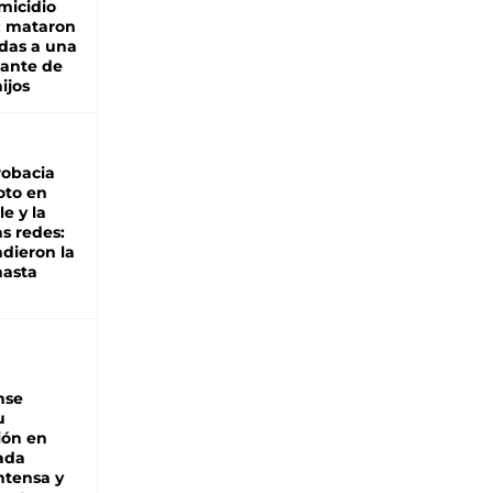
micidio
: mataron
das a una
lante de
hijos
robacia
oto en
le y la
as redes:
ndieron la
hasta
nse
u
ión en
ada
intensa y