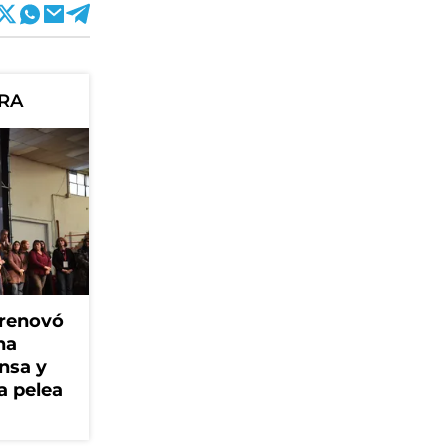
ORA
 renovó
na
ensa y
a pelea