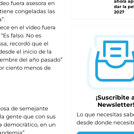
ahora ap
deo fuera asesora en
dar la pe
 tiene congeladas las
2027
”.
ce en el video fuera
“Es falso. No es
sa, recordó que el
esde el inicio de la
iembre del año pasado”
por ciento menos de
¡Suscribite a
Newsletter
cosa de semejante
Lo que necesitas sab
 la gente que con sus
desde donde necesit
a democrático, en un
andemia”.