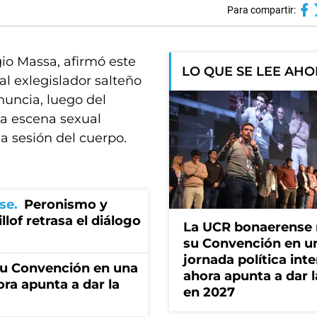
Para compartir:
io Massa, afirmó este
LO QUE SE LEE AH
al exlegislador salteño
nuncia, luego del
na escena sexual
 sesión del cuerpo.
se
Peronismo y
llof retrasa el diálogo
La UCR bonaerense
su Convención en u
jornada política int
u Convención en una
ahora apunta a dar l
ora apunta a dar la
en 2027