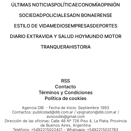
ÚLTIMAS NOTICIAS
POLÍTICA
ECONOMÍA
OPINIÓN
SOCIEDAD
POLICIALES
ADN BONAERENSE
ESTILO DE VIDA
MEDIOS
EMPRESAS
DEPORTES
DIARIO EXTRA
VIDA Y SALUD HOY
MUNDO MOTOR
TRANQUERA
HISTORIA
RSS
Contacto
Términos y Condiciones
Política de cookies
Agencia DIB - Fecha de Inicio: Septiembre 1993
Contactos:
publicidad@dib.com.ar
/
vpignaton@dib.com.ar
/
avisosdib@gmail.com
Dirección de las oficinas: Calle 48 Nº 726 Piso 4, La Plata; Provincia
de Buenos Aires, Argentina
Teléfono: +5492215022421 - Whatsapp: +5492215031783