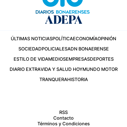
ÚLTIMAS NOTICIAS
POLÍTICA
ECONOMÍA
OPINIÓN
SOCIEDAD
POLICIALES
ADN BONAERENSE
ESTILO DE VIDA
MEDIOS
EMPRESAS
DEPORTES
DIARIO EXTRA
VIDA Y SALUD HOY
MUNDO MOTOR
TRANQUERA
HISTORIA
RSS
Contacto
Términos y Condiciones