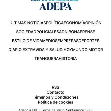
ÚLTIMAS NOTICIAS
POLÍTICA
ECONOMÍA
OPINIÓN
SOCIEDAD
POLICIALES
ADN BONAERENSE
ESTILO DE VIDA
MEDIOS
EMPRESAS
DEPORTES
DIARIO EXTRA
VIDA Y SALUD HOY
MUNDO MOTOR
TRANQUERA
HISTORIA
RSS
Contacto
Términos y Condiciones
Política de cookies
Agencia DIB - Fecha de Inicio: Septiembre 1993