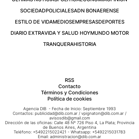
SOCIEDAD
POLICIALES
ADN BONAERENSE
ESTILO DE VIDA
MEDIOS
EMPRESAS
DEPORTES
DIARIO EXTRA
VIDA Y SALUD HOY
MUNDO MOTOR
TRANQUERA
HISTORIA
RSS
Contacto
Términos y Condiciones
Política de cookies
Agencia DIB - Fecha de Inicio: Septiembre 1993
Contactos:
publicidad@dib.com.ar
/
vpignaton@dib.com.ar
/
avisosdib@gmail.com
Dirección de las oficinas: Calle 48 Nº 726 Piso 4, La Plata; Provincia
de Buenos Aires, Argentina
Teléfono: +5492215022421 - Whatsapp: +5492215031783
Email:
administracion@dib.com.ar