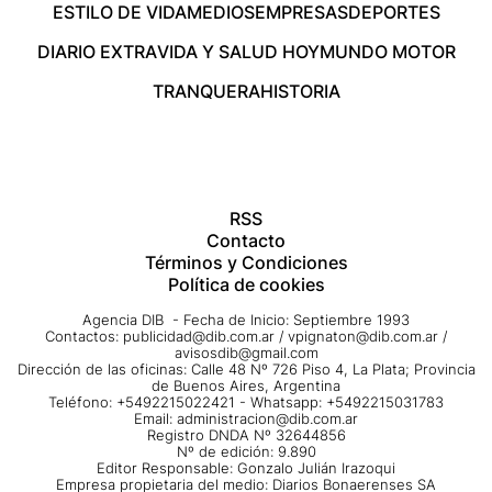
ESTILO DE VIDA
MEDIOS
EMPRESAS
DEPORTES
DIARIO EXTRA
VIDA Y SALUD HOY
MUNDO MOTOR
TRANQUERA
HISTORIA
RSS
Contacto
Términos y Condiciones
Política de cookies
Agencia DIB - Fecha de Inicio: Septiembre 1993
Contactos:
publicidad@dib.com.ar
/
vpignaton@dib.com.ar
/
avisosdib@gmail.com
Dirección de las oficinas: Calle 48 Nº 726 Piso 4, La Plata; Provincia
de Buenos Aires, Argentina
Teléfono: +5492215022421 - Whatsapp: +5492215031783
Email:
administracion@dib.com.ar
Registro DNDA Nº 32644856
Nº de edición: 9.890
Editor Responsable: Gonzalo Julián Irazoqui
Empresa propietaria del medio: Diarios Bonaerenses SA