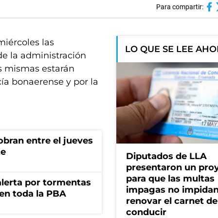
Para compartir:
iércoles las
LO QUE SE LEE AH
de la administración
as mismas estarán
cía bonaerense y por la
bran entre el jueves
te
Diputados de LLA
presentaron un pro
para que las multas
 alerta por tormentas
impagas no impida
 en toda la PBA
renovar el carnet de
conducir