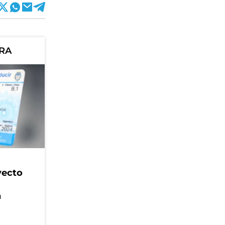
ORA
yecto
n