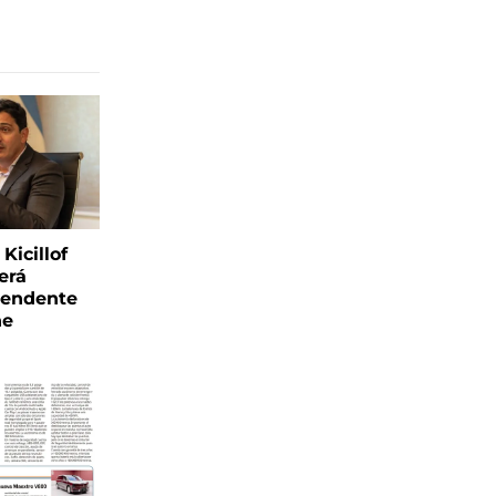
Kicillof
erá
tendente
ne