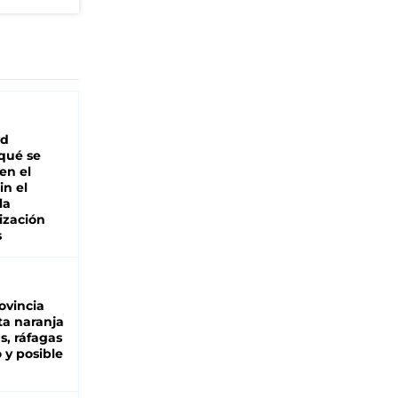
ad
 qué se
en el
in el
la
ización
s
ovincia
ta naranja
as, ráfagas
 y posible