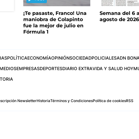
¡Te pasaste, Franco! Una
Semana del 6 a
maniobra de Colapinto
agosto de 202
fue la mejor de julio en
Fórmula 1
IAS
POLÍTICA
ECONOMÍA
OPINIÓN
SOCIEDAD
POLICIALES
ADN BONA
MEDIOS
EMPRESAS
DEPORTES
DIARIO EXTRA
VIDA Y SALUD HOY
M
STORIA
scripción Newsletter
Historia
Términos y Condiciones
Política de cookies
RSS
.com
os Aires, Argentina