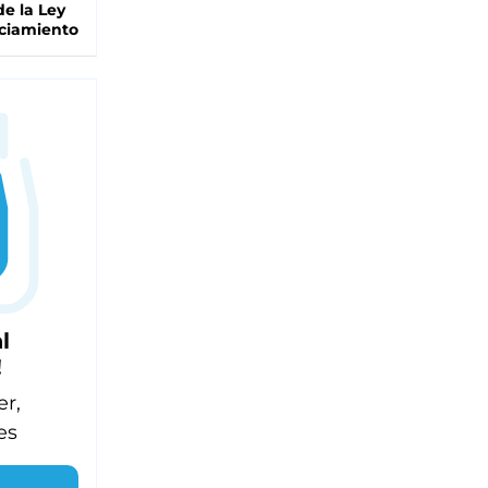
de la Ley
ciamiento
l
!
er,
es