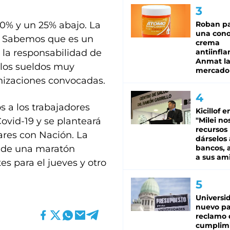
0% y un 25% abajo. La
Roban pa
una cono
ño. Sabemos que es un
crema
la responsabilidad de
antiinfla
Anmat la 
 los sueldos muy
mercado
anizaciones convocadas.
 a los trabajadores
Kicillof e
ovid-19 y se planteará
"Milei no
recursos
ares con Nación. La
dárselos 
a de una maratón
bancos, a
a sus am
es para el jueves y otro
Universi
nuevo pa
reclamo 
cumplim