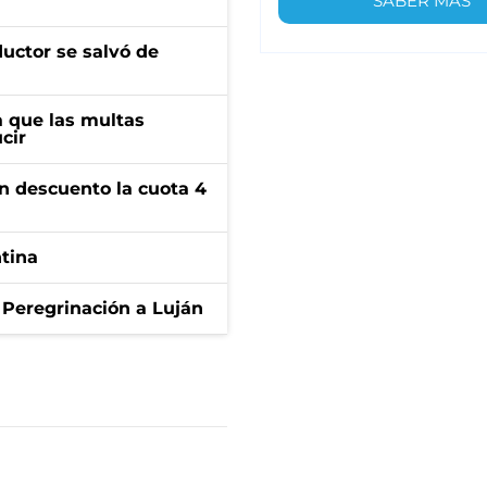
SABER MÁS
ductor se salvó de
 que las multas
cir
n descuento la cuota 4
ntina
 Peregrinación a Luján