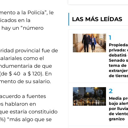
ento a la Policía”, le
LAS MÁS LEÍDAS
icados en la
o hay un “número
Propied
ridad provincial fue de
privada:
debatirá 
alariales como el
Senado s
 indumentaria de que
tema de 
extranjer
 (de $ 40 a $ 120). En
de tierra
emento de su salario.
acuerdo a fuentes
Media pr
les hablaron en
bajo aler
por lluvi
ue estaría constituido
de viento
,9%) “más algo que se
granizo