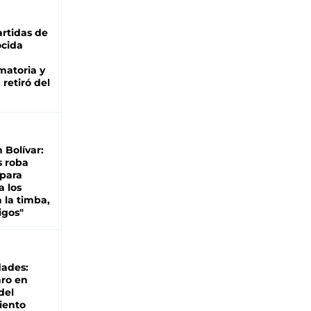
rtidas de
cida
matoria y
retiró del
n Bolívar:
s roba
 para
a los
 la timba,
igos"
dades:
ro en
del
iento