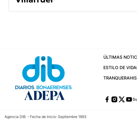
ÚLTIMAS NOTIC
ESTILO DE VIDA
TRANQUERA
HI
Su
Agencia DIB - Fecha de Inicio: Septiembre 1993
Contactos:
publicidad@dib.com.ar
/
vpignaton@dib.com.ar
/
avisosdib@gmail
Dirección de las oficinas: Calle 48 Nº 726 Piso 4, La Plata; Provincia de Buen
Teléfono: +5492215022421 - Whatsapp: +5492215031783