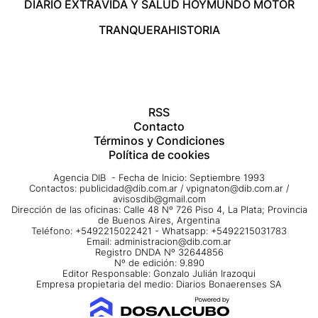
DIARIO EXTRA
VIDA Y SALUD HOY
MUNDO MOTOR
TRANQUERA
HISTORIA
RSS
Contacto
Términos y Condiciones
Política de cookies
Agencia DIB - Fecha de Inicio: Septiembre 1993
Contactos:
publicidad@dib.com.ar
/
vpignaton@dib.com.ar
/
avisosdib@gmail.com
Dirección de las oficinas: Calle 48 Nº 726 Piso 4, La Plata; Provincia
de Buenos Aires, Argentina
Teléfono: +5492215022421 - Whatsapp: +5492215031783
Email:
administracion@dib.com.ar
Registro DNDA Nº 32644856
Nº de edición: 9.890
Editor Responsable: Gonzalo Julián Irazoqui
Empresa propietaria del medio: Diarios Bonaerenses SA