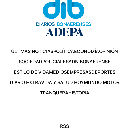
ÚLTIMAS NOTICIAS
POLÍTICA
ECONOMÍA
OPINIÓN
SOCIEDAD
POLICIALES
ADN BONAERENSE
ESTILO DE VIDA
MEDIOS
EMPRESAS
DEPORTES
DIARIO EXTRA
VIDA Y SALUD HOY
MUNDO MOTOR
TRANQUERA
HISTORIA
RSS