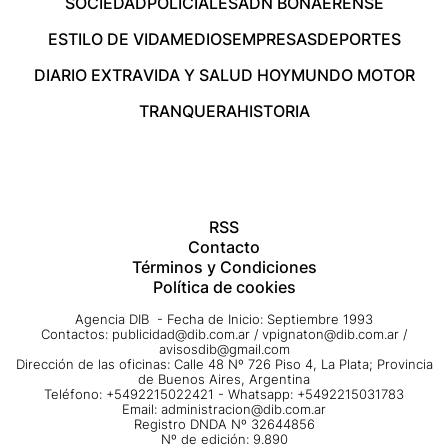
SOCIEDAD
POLICIALES
ADN BONAERENSE
ESTILO DE VIDA
MEDIOS
EMPRESAS
DEPORTES
DIARIO EXTRA
VIDA Y SALUD HOY
MUNDO MOTOR
TRANQUERA
HISTORIA
RSS
Contacto
Términos y Condiciones
Política de cookies
Agencia DIB - Fecha de Inicio: Septiembre 1993
Contactos:
publicidad@dib.com.ar
/
vpignaton@dib.com.ar
/
avisosdib@gmail.com
Dirección de las oficinas: Calle 48 Nº 726 Piso 4, La Plata; Provincia
de Buenos Aires, Argentina
Teléfono: +5492215022421 - Whatsapp: +5492215031783
Email:
administracion@dib.com.ar
Registro DNDA Nº 32644856
Nº de edición: 9.890