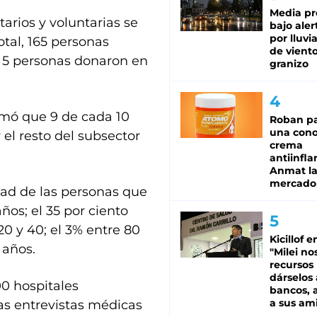
Media pr
arios y voluntarias se
bajo aler
por lluvi
tal, 165 personas
de viento
s 5 personas donaron en
granizo
rmó que 9 de cada 10
Roban pa
una cono
 el resto del subsector
crema
antiinfla
Anmat la 
mercado
itad de las personas que
ños; el 35 por ciento
20 y 40; el 3% entre 80
Kicillof e
 años.
"Milei no
recursos
dárselos 
0 hospitales
bancos, a
a sus am
las entrevistas médicas