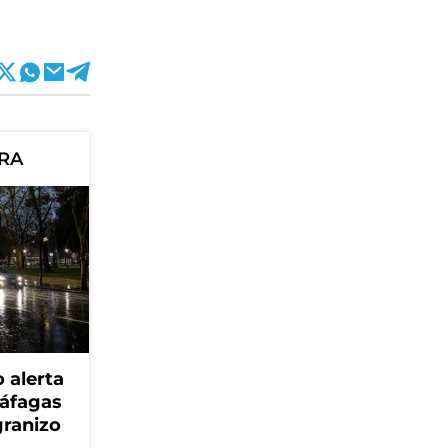
ORA
 alerta
ráfagas
granizo