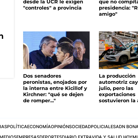
desde la UCR le exigen
que no compita
"controles" a provincia
presidencia: "R
amigo"
n
Dos senadores
La producción
peronistas, enojados por
automotriz cay
la interna entre Kicillof y
julio, pero las
Kirchner: "qué se dejen
exportaciones
de romper..."
sostuvieron la 
IAS
POLÍTICA
ECONOMÍA
OPINIÓN
SOCIEDAD
POLICIALES
ADN BONA
MEDIOS
EMPRESAS
DEPORTES
DIARIO EXTRA
VIDA Y SALUD HOY
M