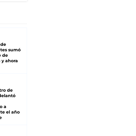
 de
ntes sumó
e de
 y ahora
tro de
adelantó
o a
te el año
e