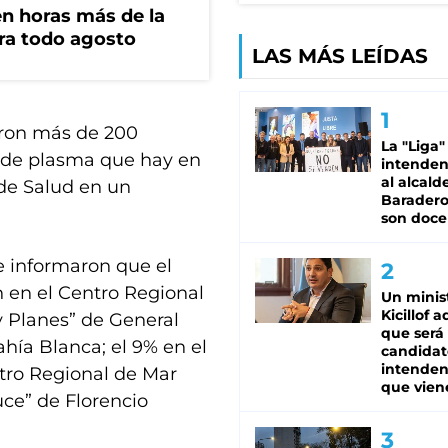
n horas más de la
ara todo agosto
LAS MÁS LEÍDAS
raron más de 200
La "Liga"
n de plasma que hay en
intende
al alcald
 de Salud en un
Baradero
son doce
e informaron que el
 en el Centro Regional
Un minis
Kicillof 
 y Planes” de General
que será
hía Blanca; el 9% en el
candidat
intenden
ntro Regional de Mar
que vien
ruce” de Florencio