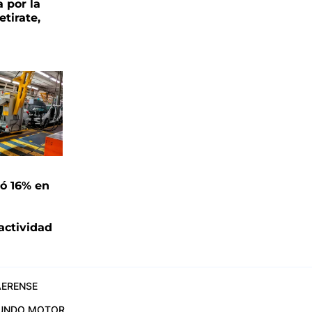
 por la
etirate,
ó 16% en
actividad
ERENSE
UNDO MOTOR