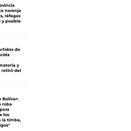
ovincia
ta naranja
as, ráfagas
 y posible
rtidas de
cida
matoria y
retiró del
n Bolívar:
s roba
 para
a los
 la timba,
igos"