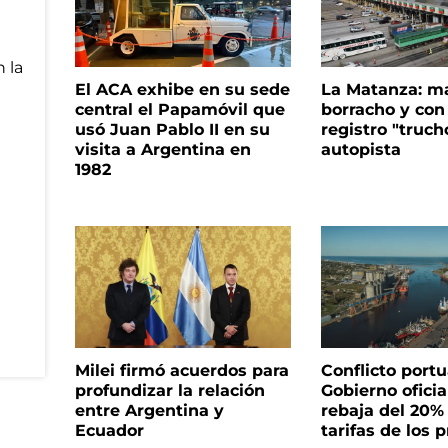
El ACA exhibe en su sede
La Matanza: m
central el Papamóvil que
borracho y con
usó Juan Pablo II en su
registro "truch
visita a Argentina en
autopista
1982
Milei firmó acuerdos para
Conflicto portua
profundizar la relación
Gobierno oficia
entre Argentina y
rebaja del 20%
Ecuador
tarifas de los p