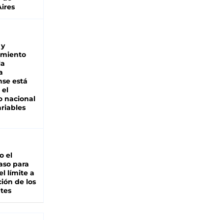
ires
 y
miento
la
a
se está
 el
 nacional
riables
io el
aso para
el límite a
ción de los
tes