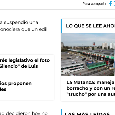
Para compartir:
ata suspendió una
LO QUE SE LEE AH
conociera que un edil
és legislativo el foto
Silencio" de Luis
La Matanza: maneja
rios proponen
borracho y con un r
les
"trucho" por una au
dad decidieron hoy no
LAS MÁS LEÍDAS