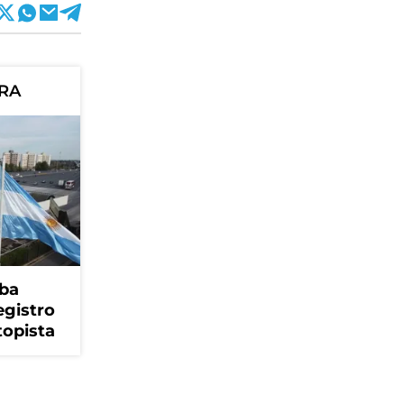
ORA
ba
egistro
topista