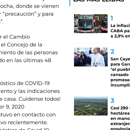
 Rocha, donde se vienen
 “precaución” y para
”.
La inflac
CABA pas
a 2,9% en
or el Cambio
, el Concejo de la
miento de las personas
San Caye
do en las últimas 48
para Gar
"el puebl
cansado
promesa
óstico de COVID-19
incumpli
iento y las indicaciones
e casa. Cuídense todos!
r 9, 2020
Casi 290 
hectárea
estuvo en contacto con
en mano
tivo recientemente.
extranjer
provinci