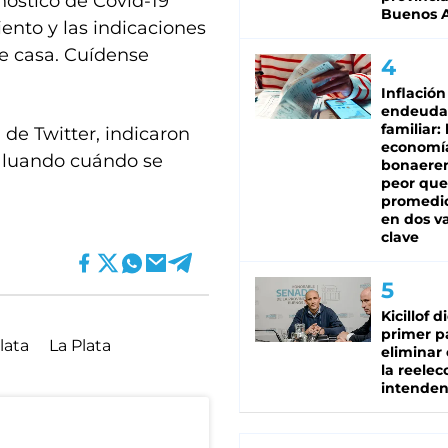
nóstico de Covid-19
Buenos A
iento y las indicaciones
de casa. Cuídense
Inflación
endeuda
familiar: 
 de Twitter, indicaron
economí
valuando cuándo se
bonaeren
peor que
promedio
en dos va
clave
Kicillof d
primer p
lata
La Plata
eliminar 
la reelec
intenden