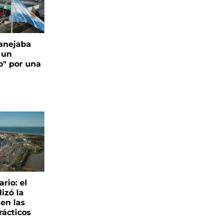
anejaba
 un
o" por una
rio: el
lizó la
 en las
rácticos