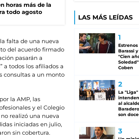
n horas más de la
ara todo agosto
LAS MÁS LEÍDAS
a falta de una nueva
Estrenos
nto del acuerdo firmado
Barassi y
"Cien añ
iación pasarán a
Soledad"
a todos los afiliados a
Coben
as consultas a un monto
La "Liga"
intende
or la AMP, las
al alcald
ofesionales y el Colegio
Baradero
son doce
l no realizó una nueva
das iniciadas en julio,
ron sin cobertura.