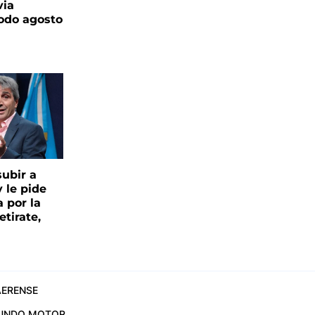
via
todo agosto
ubir a
y le pide
 por la
etirate,
ERENSE
UNDO MOTOR