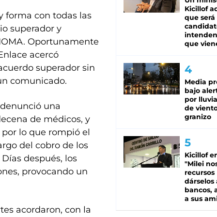
Un minis
Kicillof 
 forma con todas las
que será
candidat
io superador y
intenden
 el IOMA. Oportunamente
que vien
Enlace acercó
 acuerdo superador sin
 un comunicado.
Media pr
bajo aler
por lluvi
l denunció una
de viento
granizo
 decena de médicos, y
 por lo que rompió el
argo del cobro de los
Kicillof e
 Días después, los
"Milei no
iones, provocando un
recursos
dárselos 
bancos, a
a sus am
artes acordaron, con la