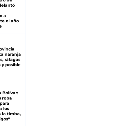
tro de
adelantó
o a
te el año
e
ovincia
ta naranja
as, ráfagas
 y posible
n Bolívar:
s roba
 para
a los
 la timba,
igos"