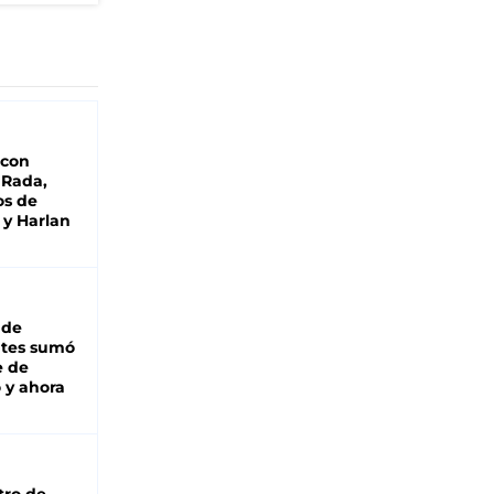
 con
 Rada,
os de
 y Harlan
 de
ntes sumó
e de
 y ahora