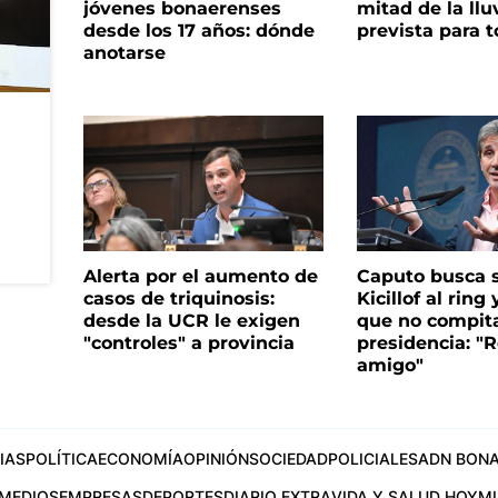
jóvenes bonaerenses
mitad de la llu
desde los 17 años: dónde
prevista para 
anotarse
Alerta por el aumento de
Caputo busca s
casos de triquinosis:
Kicillof al ring 
desde la UCR le exigen
que no compita
"controles" a provincia
presidencia: "R
amigo"
IAS
POLÍTICA
ECONOMÍA
OPINIÓN
SOCIEDAD
POLICIALES
ADN BONA
MEDIOS
EMPRESAS
DEPORTES
DIARIO EXTRA
VIDA Y SALUD HOY
M