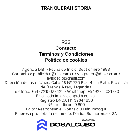
TRANQUERA
HISTORIA
RSS
Contacto
Términos y Condiciones
Política de cookies
Agencia DIB - Fecha de Inicio: Septiembre 1993
Contactos:
publicidad@dib.com.ar
/
vpignaton@dib.com.ar
/
avisosdib@gmail.com
Dirección de las oficinas: Calle 48 Nº 726 Piso 4, La Plata; Provincia
de Buenos Aires, Argentina
Teléfono: +5492215022421 - Whatsapp: +5492215031783
Email:
administracion@dib.com.ar
Registro DNDA Nº 32644856
Nº de edición: 9.890
Editor Responsable: Gonzalo Julián Irazoqui
Empresa propietaria del medio: Diarios Bonaerenses SA