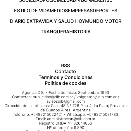
ESTILO DE VIDA
MEDIOS
EMPRESAS
DEPORTES
DIARIO EXTRA
VIDA Y SALUD HOY
MUNDO MOTOR
TRANQUERA
HISTORIA
RSS
Contacto
Términos y Condiciones
Política de cookies
Agencia DIB - Fecha de Inicio: Septiembre 1993
Contactos:
publicidad@dib.com.ar
/
vpignaton@dib.com.ar
/
avisosdib@gmail.com
Dirección de las oficinas: Calle 48 Nº 726 Piso 4, La Plata; Provincia
de Buenos Aires, Argentina
Teléfono: +5492215022421 - Whatsapp: +5492215031783
Email:
administracion@dib.com.ar
Registro DNDA Nº 32644856
Nº de edición: 9.890