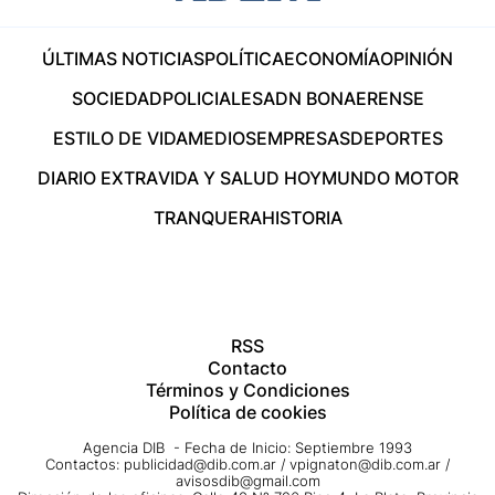
ÚLTIMAS NOTICIAS
POLÍTICA
ECONOMÍA
OPINIÓN
SOCIEDAD
POLICIALES
ADN BONAERENSE
ESTILO DE VIDA
MEDIOS
EMPRESAS
DEPORTES
DIARIO EXTRA
VIDA Y SALUD HOY
MUNDO MOTOR
TRANQUERA
HISTORIA
RSS
Contacto
Términos y Condiciones
Política de cookies
Agencia DIB - Fecha de Inicio: Septiembre 1993
Contactos:
publicidad@dib.com.ar
/
vpignaton@dib.com.ar
/
avisosdib@gmail.com