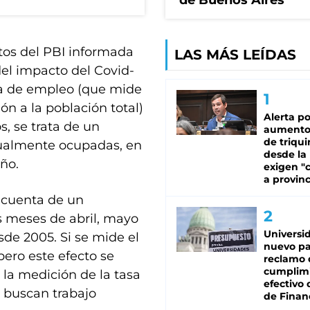
de Buenos Aires
ntos del PBI informada
LAS MÁS LEÍDAS
del impacto del Covid-
tasa de empleo (que mide
n a la población total)
Alerta po
, se trata de un
aumento
de triqui
ctualmente ocupadas, en
desde la
ño.
exigen "c
a provinc
 cuenta de un
s meses de abril, mayo
Universi
desde 2005. Si se mide el
nuevo pa
pero este efecto se
reclamo 
cumplim
a la medición de la tasa
efectivo 
 buscan trabajo
de Finan