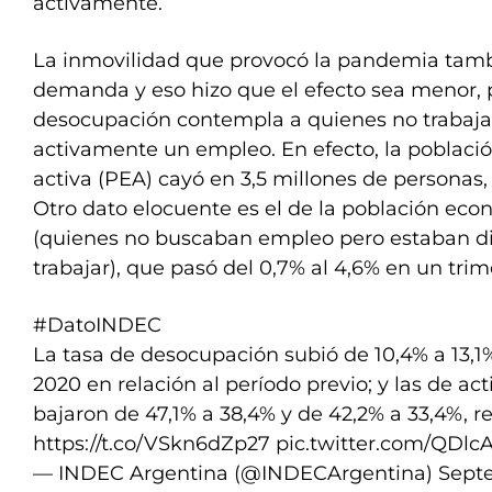
activamente.
La inmovilidad que provocó la pandemia tamb
demanda y eso hizo que el efecto sea menor, 
desocupación contempla a quienes no trabaj
activamente un empleo. En efecto, la pobla
activa (PEA) cayó en 3,5 millones de personas, 
Otro dato elocuente es el de la población ec
(quienes no buscaban empleo pero estaban di
trabajar), que pasó del 0,7% al 4,6% en un trim
#DatoINDEC
La tasa de desocupación subió de 10,4% a 13,1%
2020 en relación al período previo; y las de ac
bajaron de 47,1% a 38,4% y de 42,2% a 33,4%, 
https://t.co/VSkn6dZp27
pic.twitter.com/QDl
— INDEC Argentina (@INDECArgentina)
Sept