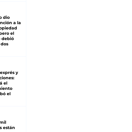
o dio
nción a la
ropiedad
pero el
 debió
 dos
 exprés y
ciones:
á el
miento
bó el
mil
s están