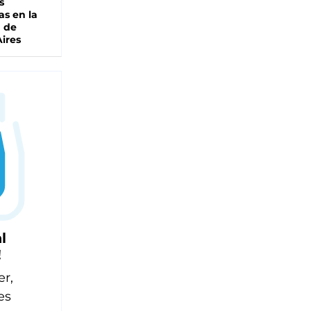
s
as en la
a de
ires
l
!
er,
es