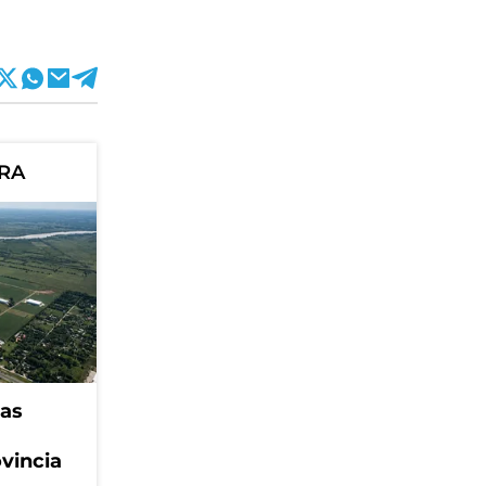
ORA
eas
ovincia