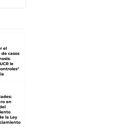
r el
 de casos
nosis:
 UCR le
ontroles"
ia
dades:
ro en
del
iento
de la Ley
ciamiento