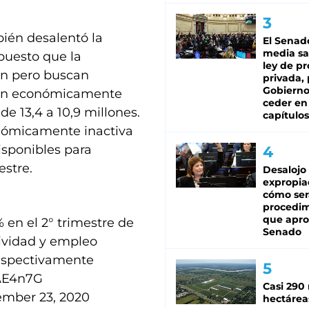
ién desalentó la
El Senad
media sa
puesto que la
ley de p
an pero buscan
privada, 
Gobierno
ción económicamente
ceder en
de 13,4 a 10,9 millones.
capítulos
onómicamente inactiva
sponibles para
estre.
Desalojo
expropia
cómo ser
procedi
que apro
 en el 2° trimestre de
Senado
tividad y empleo
respectivamente
cAE4n7G
Casi 290 
ember 23, 2020
hectárea