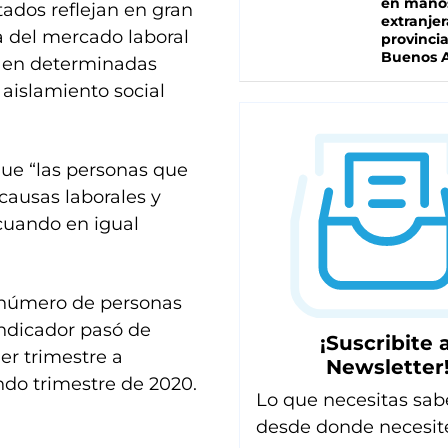
en mano
tados reflejan en gran
extranjer
 del mercado laboral
provinci
Buenos A
es en determinadas
 aislamiento social
que “las personas que
causas laborales y
 cuando en igual
.
 número de personas
indicador pasó de
¡Suscribite a
er trimestre a
Newsletter
ndo trimestre de 2020.
Lo que necesitas sab
desde donde necesit