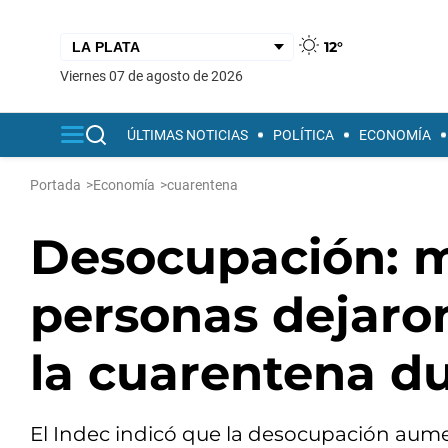
12°
viernes 07 de agosto de 2026
ÚLTIMAS NOTICIAS
POLÍTICA
ECONOMÍA
Portada
>
Economía
>
cuarentena
Desocupación: m
personas dejaron
la cuarentena d
El Indec indicó que la desocupación aum