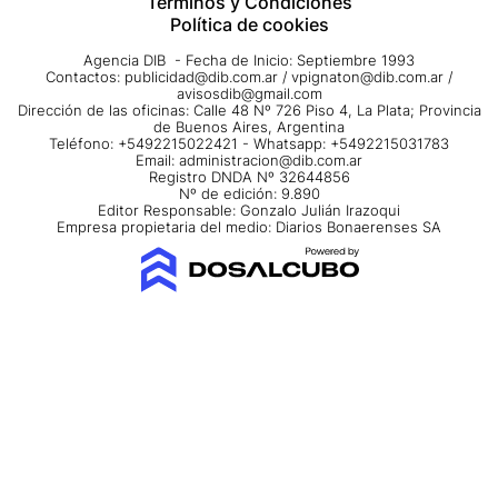
Términos y Condiciones
Política de cookies
Agencia DIB - Fecha de Inicio: Septiembre 1993
Contactos:
publicidad@dib.com.ar
/
vpignaton@dib.com.ar
/
avisosdib@gmail.com
Dirección de las oficinas: Calle 48 Nº 726 Piso 4, La Plata; Provincia
de Buenos Aires, Argentina
Teléfono: +5492215022421 - Whatsapp: +5492215031783
Email:
administracion@dib.com.ar
Registro DNDA Nº 32644856
Nº de edición: 9.890
Editor Responsable: Gonzalo Julián Irazoqui
Empresa propietaria del medio: Diarios Bonaerenses SA