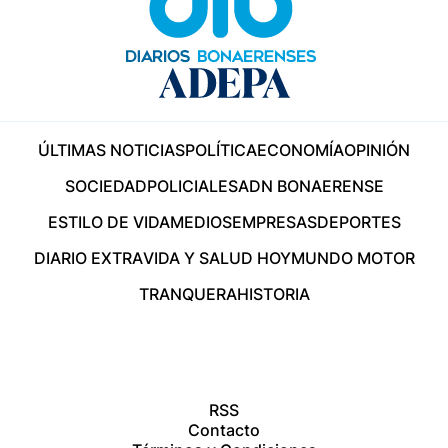
ÚLTIMAS NOTICIAS
POLÍTICA
ECONOMÍA
OPINIÓN
SOCIEDAD
POLICIALES
ADN BONAERENSE
ESTILO DE VIDA
MEDIOS
EMPRESAS
DEPORTES
DIARIO EXTRA
VIDA Y SALUD HOY
MUNDO MOTOR
TRANQUERA
HISTORIA
RSS
Contacto