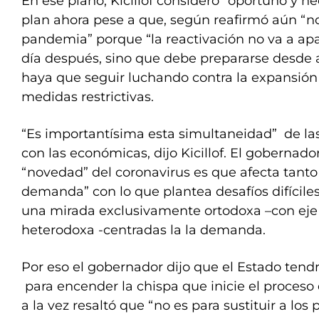
En ese plano, Kicillof consideró “oportuno y n
plan ahora pese a que, según reafirmó aún “n
pandemia” porque “la reactivación no va a ap
día después, sino que debe prepararse desde 
haya que seguir luchando contra la expansión
medidas restrictivas.
“Es importantísima esta simultaneidad” de la
con las económicas, dijo Kicillof. El gobernado
“novedad” del coronavirus es que afecta tanto 
demanda” con lo que plantea desafíos difícile
una mirada exclusivamente ortodoxa –con eje e
heterodoxa -centradas la la demanda.
Por eso el gobernador dijo que el Estado tendrá
para encender la chispa que inicie el proceso
a la vez resaltó que “no es para sustituir a los