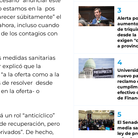
ecesario” anunciar este
o estamos en la pos
arecer súbitamente” el
Alerta po
aumento
ahora, incluso cuando
de triqui
 de los contagios con
desde la
exigen "c
a provinc
s medidas sanitarias
r explicó que la
Universi
“a la oferta como a la
nuevo pa
reclamo 
s de resolver desde
cumplim
n la oferta- o
efectivo 
de Finan
 un rol “anticíclico”
El Senad
 de recuperación, pero
media sa
 privados”. De hecho,
ley de p