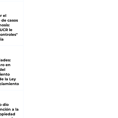
r el
 de casos
nosis:
 UCR le
ontroles"
ia
dades:
ro en
del
iento
de la Ley
ciamiento
o dio
nción a la
ropiedad