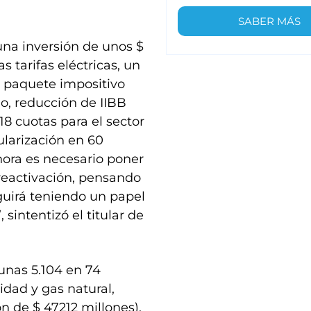
SABER MÁS
una inversión de unos $
s tarifas eléctricas, un
n paquete impositivo
o, reducción de IIBB
8 cuotas para el sector
ularización en 60
hora es necesario poner
eactivación, pensando
guirá teniendo un papel
sintentizó el titular de
(unas 5.104 en 74
cidad y gas natural,
 de $ 47212 millones).