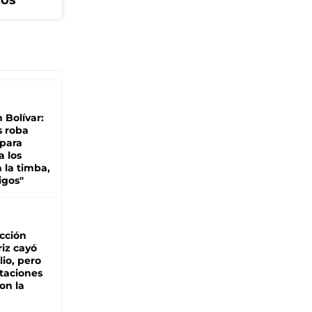
cos
n Bolívar:
s roba
 para
a los
 la timba,
igos"
cción
iz cayó
lio, pero
rtaciones
on la
d