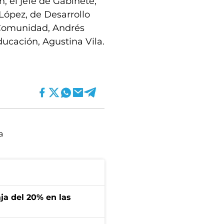
; el jefe de Gabinete,
López, de Desarrollo
a Comunidad, Andrés
ducación, Agustina Vila.
a
aja del 20% en las