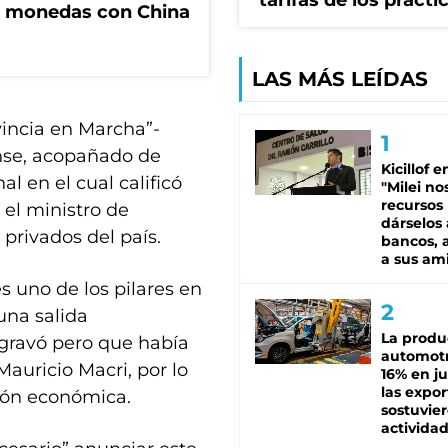
tarifas de los prácti
e monedas con China
LAS MÁS LEÍDAS
vincia en Marcha”-
nse, acopañado de
Kicillof e
l en el cual calificó
"Milei no
recursos
 el ministro de
dárselos 
privados del país.
bancos, a
a sus am
 uno de los pilares en
una salida
La produ
agravó pero que había
automotr
auricio Macri, por lo
16% en ju
las expo
ción económica.
sostuvier
activida