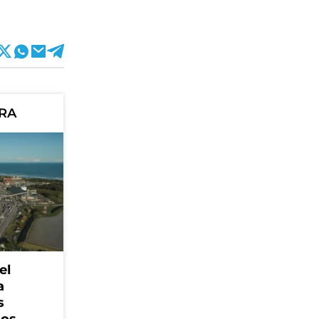
ORA
el
a
s