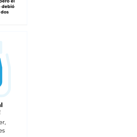
pero el
 debió
 dos
l
!
er,
es