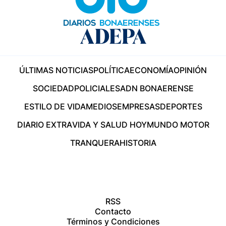
ÚLTIMAS NOTICIAS
POLÍTICA
ECONOMÍA
OPINIÓN
SOCIEDAD
POLICIALES
ADN BONAERENSE
ESTILO DE VIDA
MEDIOS
EMPRESAS
DEPORTES
DIARIO EXTRA
VIDA Y SALUD HOY
MUNDO MOTOR
TRANQUERA
HISTORIA
RSS
Contacto
Términos y Condiciones