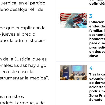
Guernica, en el partido
definició
enó desalojar el 1 de
Inflación
endeuda
ene que cumplir con la
familiar: 
o jueves el predio
economí
bonaeren
rio, la administración
peor que
promedio
en dos va
clave
de la Justicia, que es
nales. Es así: hay algo
 en este caso, la
Tras la c
instrumentar la medida”,
extranjer
de tierra
advierte
podría f
Zona Fría
os ministros
Senado
Andrés Larroque, y de