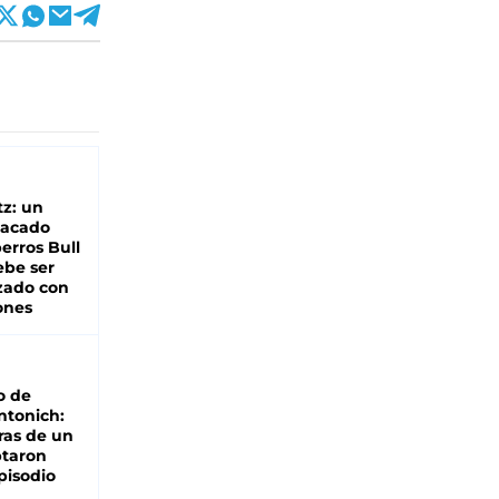
z: un
tacado
erros Bull
ebe ser
zado con
ones
o de
ntonich:
ras de un
ptaron
pisodio