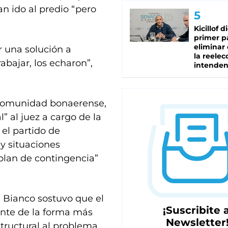
n ido al predio “pero
Kicillof d
primer p
eliminar 
r una solución a
la reelec
abajar, los echaron”,
intenden
 Comunidad bonaerense,
” al juez a cargo de la
el partido de
y situaciones
plan de contingencia”
, Bianco sostuvo que el
¡Suscribite a
nte de la forma más
Newsletter
structural al problema,