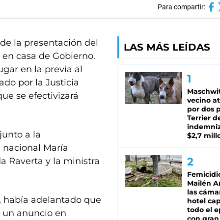
Para compartir:
rde la presentación del
LAS MÁS LEÍDAS
 en casa de Gobierno.
lugar en la previa al
do por la Justicia
Maschwit
ue se efectivizará
vecino a
por dos p
Terrier d
indemni
junto a la
$2,7 mill
 nacional María
a Raverta y la ministra
Femicidi
Mailén A
las cáma
o, había adelantado que
hotel ca
todo el e
ía un anuncio en
con gran