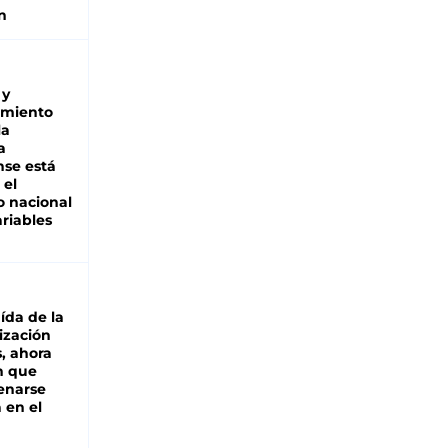
n
 y
miento
la
a
se está
 el
 nacional
riables
aída de la
ización
s, ahora
n que
renarse
 en el