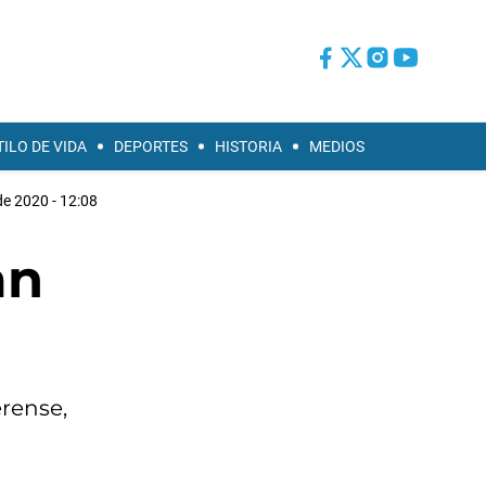
TILO DE VIDA
DEPORTES
HISTORIA
MEDIOS
de 2020 - 12:08
an
erense,