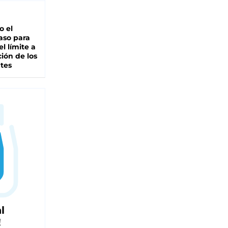
io el
aso para
el límite a
ción de los
tes
l
!