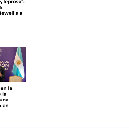
, leproso":
a
ewell's a
 en la
 la
 una
a en