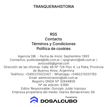
TRANQUERA
HISTORIA
RSS
Contacto
Términos y Condiciones
Política de cookies
Agencia DIB - Fecha de Inicio: Septiembre 1993
Contactos:
publicidad@dib.com.ar
/
vpignaton@dib.com.ar
/
avisosdib@gmail.com
Dirección de las oficinas: Calle 48 Nº 726 Piso 4, La Plata; Provincia
de Buenos Aires, Argentina
Teléfono: +5492215022421 - Whatsapp: +5492215031783
Email:
administracion@dib.com.ar
Registro DNDA Nº 32644856
Nº de edición: 9.890
Editor Responsable: Gonzalo Julián Irazoqui
Empresa propietaria del medio: Diarios Bonaerenses SA