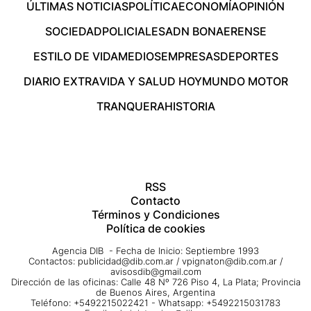
ÚLTIMAS NOTICIAS
POLÍTICA
ECONOMÍA
OPINIÓN
SOCIEDAD
POLICIALES
ADN BONAERENSE
ESTILO DE VIDA
MEDIOS
EMPRESAS
DEPORTES
DIARIO EXTRA
VIDA Y SALUD HOY
MUNDO MOTOR
TRANQUERA
HISTORIA
RSS
Contacto
Términos y Condiciones
Política de cookies
Agencia DIB - Fecha de Inicio: Septiembre 1993
Contactos:
publicidad@dib.com.ar
/
vpignaton@dib.com.ar
/
avisosdib@gmail.com
Dirección de las oficinas: Calle 48 Nº 726 Piso 4, La Plata; Provincia
de Buenos Aires, Argentina
Teléfono: +5492215022421 - Whatsapp: +5492215031783