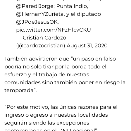
@ParediJorge
; Punta Indio,
@HernanYZurieta
, y el diputado
@JPdeJesusOK
.
pic.twitter.com/NFzHlcvCKU
— Cristian Cardozo
(@cardozocristian)
August 31, 2020
También advirtieron que “un paso en falso
podría no solo tirar por la borda todo el
esfuerzo y el trabajo de nuestras
comunidades sino también poner en riesgo la
temporada”.
“Por este motivo, las únicas razones para el
ingreso o egreso a nuestras localidades
seguirán siendo las excepciones
contempladas en el DNU nacional”,