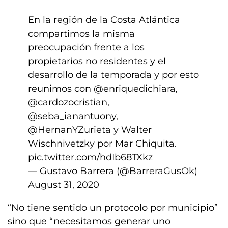
En la región de la Costa Atlántica
compartimos la misma
preocupación frente a los
propietarios no residentes y el
desarrollo de la temporada y por esto
reunimos con
@enriquedichiara
,
@cardozocristian
,
@seba_ianantuony
,
@HernanYZurieta
y Walter
Wischnivetzky por Mar Chiquita.
pic.twitter.com/hdIb68TXkz
— Gustavo Barrera (@BarreraGusOk)
August 31, 2020
“No tiene sentido un protocolo por municipio”
sino que “necesitamos generar uno