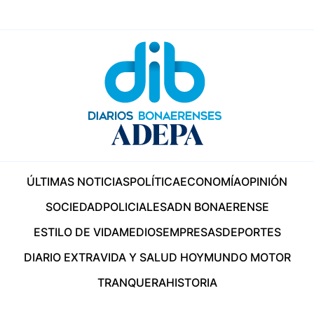
ÚLTIMAS NOTICIAS
POLÍTICA
ECONOMÍA
OPINIÓN
SOCIEDAD
POLICIALES
ADN BONAERENSE
ESTILO DE VIDA
MEDIOS
EMPRESAS
DEPORTES
DIARIO EXTRA
VIDA Y SALUD HOY
MUNDO MOTOR
TRANQUERA
HISTORIA