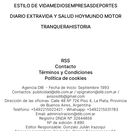
ESTILO DE VIDA
MEDIOS
EMPRESAS
DEPORTES
DIARIO EXTRA
VIDA Y SALUD HOY
MUNDO MOTOR
TRANQUERA
HISTORIA
RSS
Contacto
Términos y Condiciones
Política de cookies
Agencia DIB - Fecha de Inicio: Septiembre 1993
Contactos:
publicidad@dib.com.ar
/
vpignaton@dib.com.ar
/
avisosdib@gmail.com
Dirección de las oficinas: Calle 48 Nº 726 Piso 4, La Plata; Provincia
de Buenos Aires, Argentina
Teléfono: +5492215022421 - Whatsapp: +5492215031783
Email:
administracion@dib.com.ar
Registro DNDA Nº 32644856
Nº de edición: 9.890
Editor Responsable: Gonzalo Julián Irazoqui