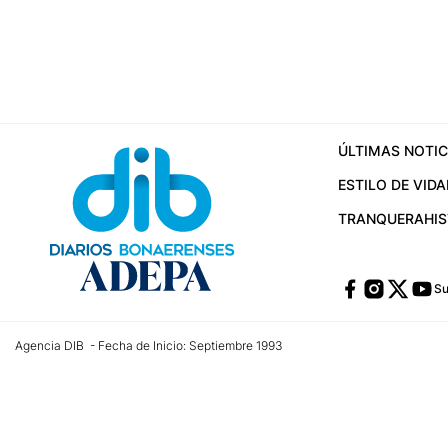
ÚLTIMAS NOTIC
ESTILO DE VIDA
TRANQUERA
HI
Su
Agencia DIB - Fecha de Inicio: Septiembre 1993
Contactos:
publicidad@dib.com.ar
/
vpignaton@dib.com.ar
/
avisosdib@gmail
Dirección de las oficinas: Calle 48 Nº 726 Piso 4, La Plata; Provincia de Buen
Teléfono: +5492215022421 - Whatsapp: +5492215031783
Email:
administracion@dib.com.ar
Registro DNDA Nº 32644856
Nº de edición: 9.890