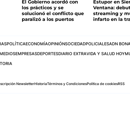
El Gobierno acordó con
Estupor en Sier
los prácticos y se
Ventana: debu
solucionó el conflicto que
streaming y m
paralizó a los puertos
infarto en la t
IAS
POLÍTICA
ECONOMÍA
OPINIÓN
SOCIEDAD
POLICIALES
ADN BONA
MEDIOS
EMPRESAS
DEPORTES
DIARIO EXTRA
VIDA Y SALUD HOY
M
STORIA
scripción Newsletter
Historia
Términos y Condiciones
Política de cookies
RSS
.com
os Aires, Argentina