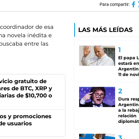
Para compartir:
 coordinador de esa
LAS MÁS LEÍDAS
na novela inédita e
 buscaba entre las
El papa 
estará en
Argentina
11 de no
icio gratuito de
lares de BTC, XRP y
arias de $10,700 o
Dura res
Argentina
a la reba
ios y promociones
relación
diplomát
de usuarios