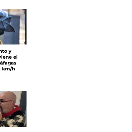
nto y
viene el
ráfagas
5 km/h