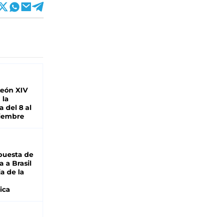
León XIV
 la
 del 8 al
viembre
puesta de
 a Brasil
ja de la
ica