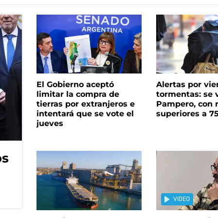
El Gobierno aceptó
Alertas por vie
limitar la compra de
tormentas: se 
tierras por extranjeros e
Pampero, con 
intentará que se vote el
superiores a 7
jueves
os
VIDEO