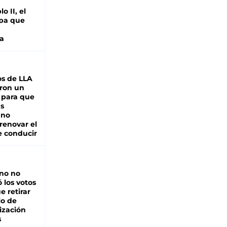
o II, el
pa que
a
s de LLA
ron un
 para que
as
 no
renovar el
e conducir
rno no
 los votos
e retirar
lo de
ización
s