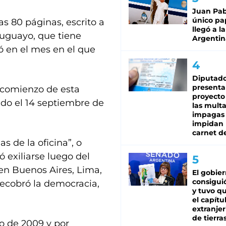
Juan Pabl
único pa
 80 páginas, escrito a
llegó a la
ruguayo, que tiene
Argentin
ó en el mes en el que
Diputado
presenta
 comienzo de esta
proyecto
cido el 14 septiembre de
las mult
impagas
impidan 
carnet d
 de la oficina”, o
ó exiliarse luego del
r en Buenos Aires, Lima,
El gobie
consiguió
ecobró la democracia,
y tuvo qu
el capítu
extranjer
de tierra
o de 2009 y por