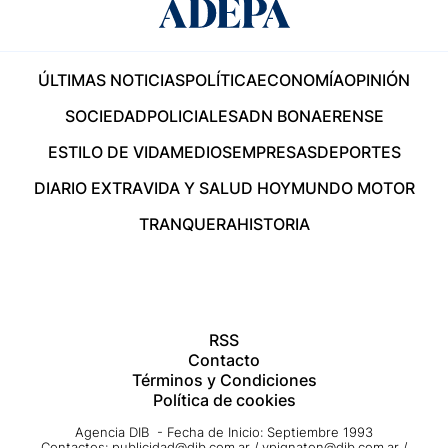
ÚLTIMAS NOTICIAS
POLÍTICA
ECONOMÍA
OPINIÓN
SOCIEDAD
POLICIALES
ADN BONAERENSE
ESTILO DE VIDA
MEDIOS
EMPRESAS
DEPORTES
DIARIO EXTRA
VIDA Y SALUD HOY
MUNDO MOTOR
TRANQUERA
HISTORIA
RSS
Contacto
Términos y Condiciones
Política de cookies
Agencia DIB - Fecha de Inicio: Septiembre 1993
Contactos:
publicidad@dib.com.ar
/
vpignaton@dib.com.ar
/