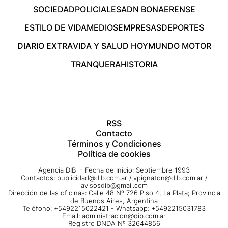
SOCIEDAD
POLICIALES
ADN BONAERENSE
ESTILO DE VIDA
MEDIOS
EMPRESAS
DEPORTES
DIARIO EXTRA
VIDA Y SALUD HOY
MUNDO MOTOR
TRANQUERA
HISTORIA
RSS
Contacto
Términos y Condiciones
Política de cookies
Agencia DIB - Fecha de Inicio: Septiembre 1993
Contactos:
publicidad@dib.com.ar
/
vpignaton@dib.com.ar
/
avisosdib@gmail.com
Dirección de las oficinas: Calle 48 Nº 726 Piso 4, La Plata; Provincia
de Buenos Aires, Argentina
Teléfono: +5492215022421 - Whatsapp: +5492215031783
Email:
administracion@dib.com.ar
Registro DNDA Nº 32644856