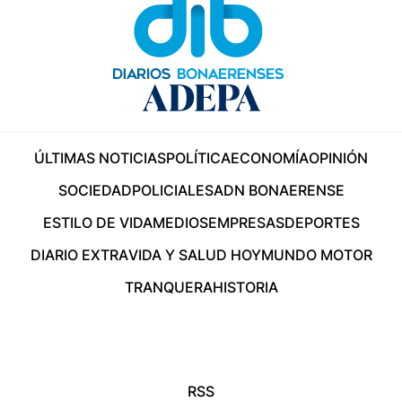
ÚLTIMAS NOTICIAS
POLÍTICA
ECONOMÍA
OPINIÓN
SOCIEDAD
POLICIALES
ADN BONAERENSE
ESTILO DE VIDA
MEDIOS
EMPRESAS
DEPORTES
DIARIO EXTRA
VIDA Y SALUD HOY
MUNDO MOTOR
TRANQUERA
HISTORIA
RSS