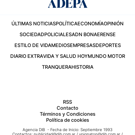
ÚLTIMAS NOTICIAS
POLÍTICA
ECONOMÍA
OPINIÓN
SOCIEDAD
POLICIALES
ADN BONAERENSE
ESTILO DE VIDA
MEDIOS
EMPRESAS
DEPORTES
DIARIO EXTRA
VIDA Y SALUD HOY
MUNDO MOTOR
TRANQUERA
HISTORIA
RSS
Contacto
Términos y Condiciones
Política de cookies
Agencia DIB - Fecha de Inicio: Septiembre 1993
Contactos:
publicidad@dib.com.ar
/
vpignaton@dib.com.ar
/