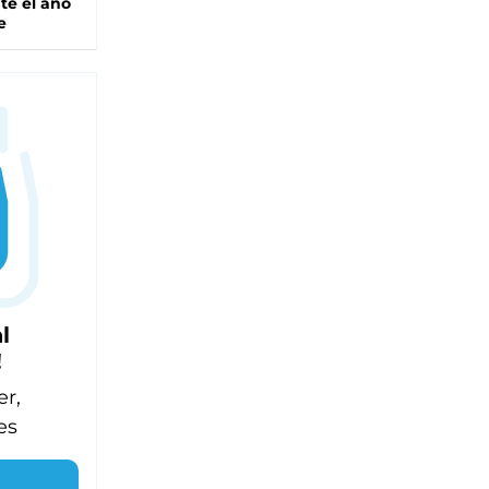
te el año
e
l
!
er,
es