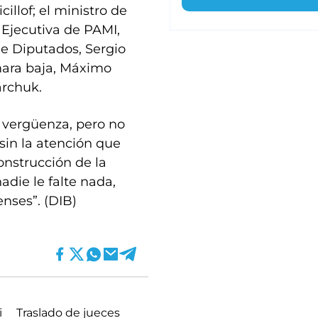
illof; el ministro de
a Ejecutiva de PAMI,
de Diputados, Sergio
mara baja, Máximo
jarchuk.
na vergüenza, pero no
sin la atención que
onstrucción de la
nadie le falte nada,
nses”. (DIB)
i
Traslado de jueces