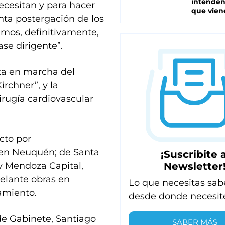
intenden
ecesitan y para hacer
que vien
nta postergación de los
emos, definitivamente,
se dirigente”.
ta en marcha del
irchner”, y la
irugía cardiovascular
cto por
 en Neuquén; de Santa
¡Suscribite a
Newsletter
 y Mendoza Capital,
delante obras en
Lo que necesitas sab
lamiento.
desde donde necesit
de Gabinete, Santiago
SABER MÁS