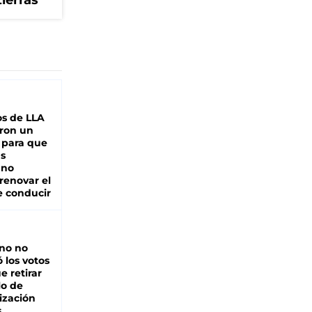
tierras
s de LLA
ron un
 para que
as
 no
renovar el
e conducir
rno no
 los votos
e retirar
lo de
ización
s