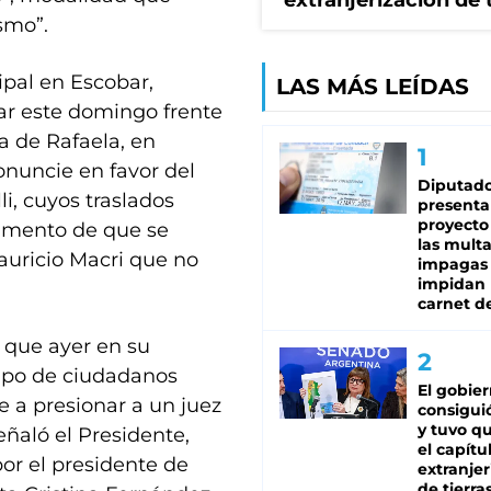
extranjerización de 
smo”.
ipal en Escobar,
LAS MÁS LEÍDAS
gar este domingo frente
a de Rafaela, en
onuncie en favor del
Diputado
li, cuyos traslados
presenta
proyecto
gumento de que se
las mult
auricio Macri que no
impagas
impidan 
carnet d
, que ayer en su
rupo de ciudadanos
El gobie
 a presionar a un juez
consiguió
y tuvo qu
eñaló el Presidente,
el capítu
or el presidente de
extranjer
de tierra