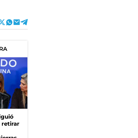
ORA
iguió
retirar