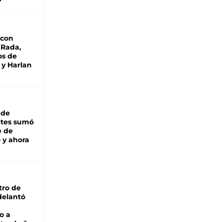
 con
 Rada,
os de
 y Harlan
 de
ntes sumó
e de
 y ahora
tro de
adelantó
o a