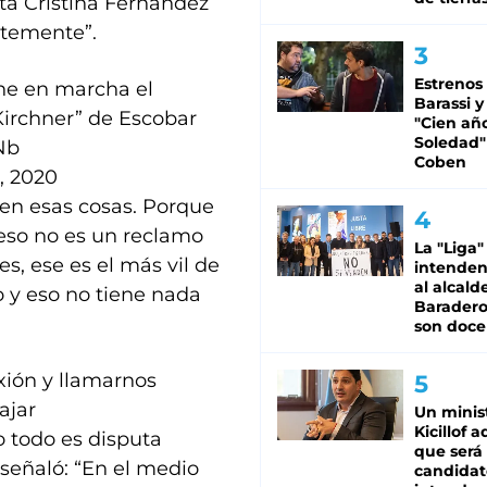
nta Cristina Fernández
ntemente”.
Estrenos
ne en marcha el
Barassi y
Kirchner” de Escobar
"Cien añ
Soledad"
Nb
Coben
, 2020
en esas cosas. Porque
 eso no es un reclamo
La "Liga"
es, ese es el más vil de
intende
al alcald
o y eso no tiene nada
Baradero
son doce
xión y llamarnos
ajar
Un minis
Kicillof 
todo es disputa
que será
 señaló: “En el medio
candidat