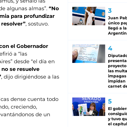
amus, y señaló las
 de algunas almas”.
“No
mia para profundizar
Juan Pabl
único pa
e resolver”
, sostuvo.
llegó a la
Argentin
con el Gobernador
efirió a “las
Diputado
presenta
ires” desde “el día en
proyecto
 no se resuelve
las mult
impagas
”
, dijo dirigiéndose a las
impidan 
carnet d
ticas dense cuenta todo
ndo, creciendo,
El gobie
consiguió
levantándonos de un
y tuvo qu
el capítu