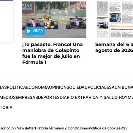
VIDEO
¡Te pasaste, Franco! Una
Semana del 6 a
maniobra de Colapinto
agosto de 202
fue la mejor de julio en
Fórmula 1
IAS
POLÍTICA
ECONOMÍA
OPINIÓN
SOCIEDAD
POLICIALES
ADN BONA
MEDIOS
EMPRESAS
DEPORTES
DIARIO EXTRA
VIDA Y SALUD HOY
M
STORIA
scripción Newsletter
Historia
Términos y Condiciones
Política de cookies
RSS