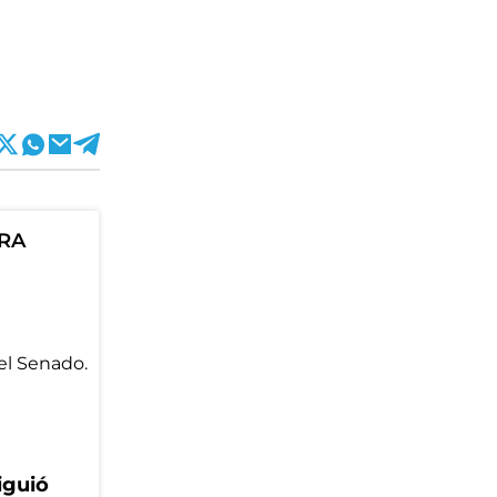
ORA
iguió