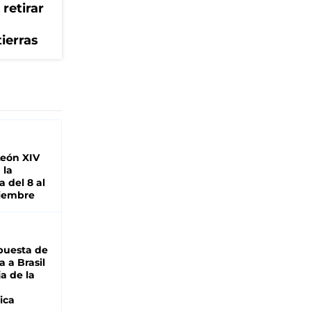
retirar
tierras
León XIV
 la
 del 8 al
viembre
puesta de
 a Brasil
ja de la
ica