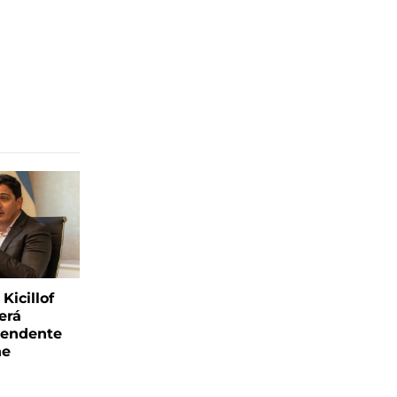
Kicillof
erá
tendente
ne