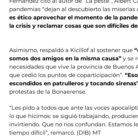
Fernández citó al autor de “La peste”, Albert C
pandemias “dejan al descubierto las miserias
es ético aprovechar el momento de la pande
la crisis y reclamar cosas que son difíciles d
Asimismo, respaldó a Kicillof al sostener que
“
somos dos amigos en la misma causa”
y se r
necesidades que vive la provincia de Buenos A
que cedió los puntos de coparticipación”.
“Eso
escondidos en patrulleros y tocando sirenas
protestas de la Bonaerense.
“Les pido a todos que ante las voces apocalíp
lo que hicimos: se siguió trabajando, producie
invirtiendo. Que no nos confundan. Estamos 
tiempo difícil”, remarcó. (DIB) MT