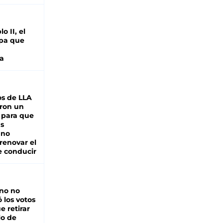
o II, el
pa que
a
s de LLA
ron un
 para que
as
 no
renovar el
e conducir
rno no
 los votos
e retirar
lo de