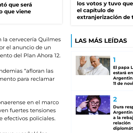
los votos y tuvo que 
ntó que será
el capítulo de
o que viene
extranjerización de 
 la cervecería Quilmes
LAS MÁS LEÍDAS
or el anuncio de un
ento del Plan Ahora 12.
El papa 
ndemias “afloran las
estará en
Argentina
omento para reclamar
11 de no
Bonaerense en el marco
Dura res
ven fuertes tensiones
Argentina
a la reba
 efectivos policiales.
relación
diplomát