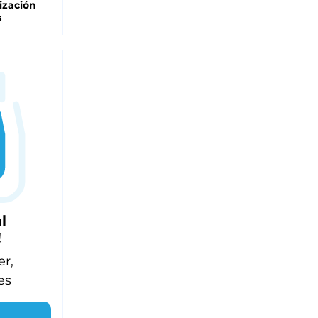
ización
s
l
!
er,
es