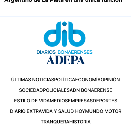
ÚLTIMAS NOTICIAS
POLÍTICA
ECONOMÍA
OPINIÓN
SOCIEDAD
POLICIALES
ADN BONAERENSE
ESTILO DE VIDA
MEDIOS
EMPRESAS
DEPORTES
DIARIO EXTRA
VIDA Y SALUD HOY
MUNDO MOTOR
TRANQUERA
HISTORIA