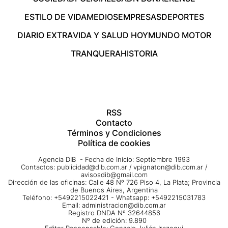
ESTILO DE VIDA
MEDIOS
EMPRESAS
DEPORTES
DIARIO EXTRA
VIDA Y SALUD HOY
MUNDO MOTOR
TRANQUERA
HISTORIA
RSS
Contacto
Términos y Condiciones
Política de cookies
Agencia DIB - Fecha de Inicio: Septiembre 1993
Contactos:
publicidad@dib.com.ar
/
vpignaton@dib.com.ar
/
avisosdib@gmail.com
Dirección de las oficinas: Calle 48 Nº 726 Piso 4, La Plata; Provincia
de Buenos Aires, Argentina
Teléfono: +5492215022421 - Whatsapp: +5492215031783
Email:
administracion@dib.com.ar
Registro DNDA Nº 32644856
Nº de edición: 9.890