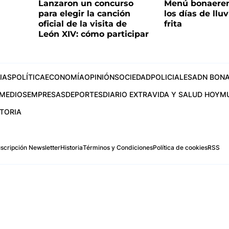
Lanzaron un concurso
Menú bonaeren
para elegir la canción
los días de lluv
oficial de la visita de
frita
León XIV: cómo participar
IAS
POLÍTICA
ECONOMÍA
OPINIÓN
SOCIEDAD
POLICIALES
ADN BONA
MEDIOS
EMPRESAS
DEPORTES
DIARIO EXTRA
VIDA Y SALUD HOY
M
STORIA
scripción Newsletter
Historia
Términos y Condiciones
Política de cookies
RSS
.com
os Aires, Argentina