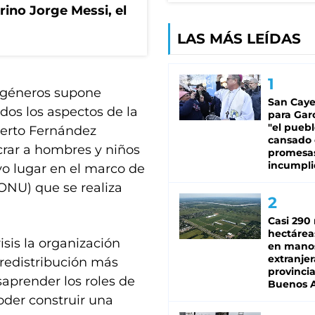
rino Jorge Messi, el
LAS MÁS LEÍDAS
s géneros supone
San Caye
dos los aspectos de la
para Gar
"el puebl
lberto Fernández
cansado
crar a hombres y niños
promesa
incumpli
vo lugar en el marco de
ONU) que se realiza
Casi 290 
hectárea
sis la organización
en mano
extranjer
redistribución más
provinci
saprender los roles de
Buenos A
oder construir una