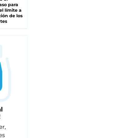
aso para
el límite a
ción de los
tes
l
!
er,
es