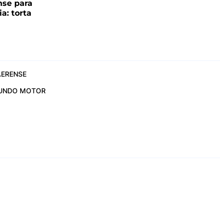
se para
ia: torta
ERENSE
UNDO MOTOR