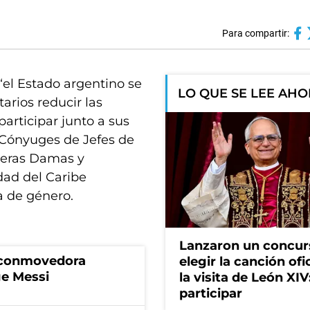
Para compartir:
“el Estado argentino se
LO QUE SE LEE AH
arios reducir las
participar junto a sus
 Cónyuges de Jefes de
meras Damas y
ad del Caribe
a de género.
Lanzaron un concur
a conmovedora
elegir la canción ofi
ge Messi
la visita de León XI
participar