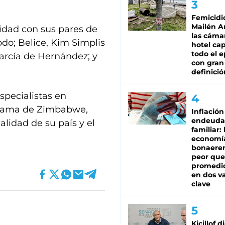
Femicidi
Mailén A
idad con sus pares de
las cáma
do; Belice, Kim Simplis
hotel ca
todo el e
arcía de Hernández; y
con gran
definició
specialistas en
a dama de Zimbabwe,
Inflación
endeuda
lidad de su país y el
familiar: 
economí
bonaeren
peor que
promedio
en dos va
clave
Kicillof d