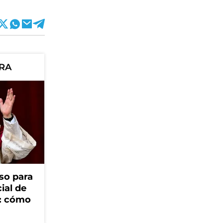
ORA
so para
cial de
V: cómo