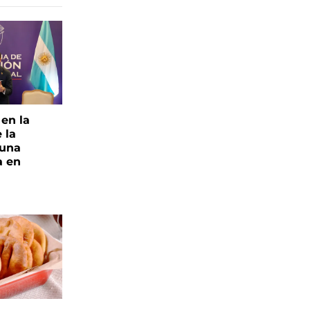
 en la
 la
 una
a en