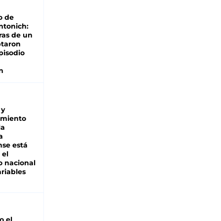
o de
ntonich:
ras de un
ptaron
pisodio
n
 y
miento
la
a
se está
 el
 nacional
riables
io el