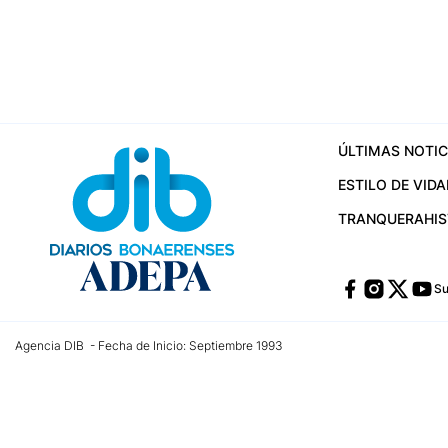
ÚLTIMAS NOTIC
ESTILO DE VIDA
TRANQUERA
HI
Su
Agencia DIB - Fecha de Inicio: Septiembre 1993
Contactos:
publicidad@dib.com.ar
/
vpignaton@dib.com.ar
/
avisosdib@gmail
Dirección de las oficinas: Calle 48 Nº 726 Piso 4, La Plata; Provincia de Buen
Teléfono: +5492215022421 - Whatsapp: +5492215031783
Email:
administracion@dib.com.ar
Registro DNDA Nº 32644856
Nº de edición: 9.890