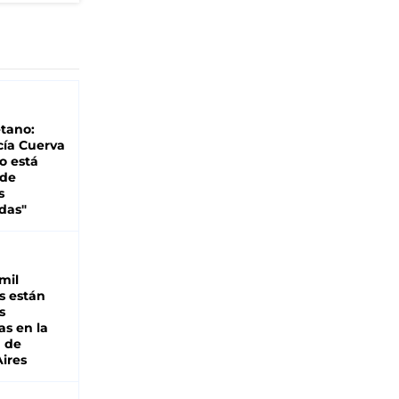
tano:
cía Cuerva
o está
 de
s
das"
mil
s están
s
as en la
a de
ires