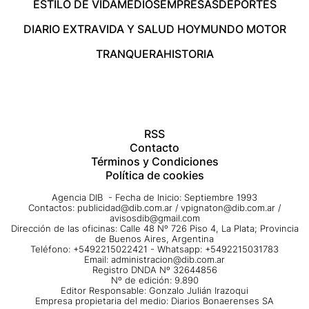
ESTILO DE VIDA
MEDIOS
EMPRESAS
DEPORTES
DIARIO EXTRA
VIDA Y SALUD HOY
MUNDO MOTOR
TRANQUERA
HISTORIA
RSS
Contacto
Términos y Condiciones
Política de cookies
Agencia DIB - Fecha de Inicio: Septiembre 1993
Contactos:
publicidad@dib.com.ar
/
vpignaton@dib.com.ar
/
avisosdib@gmail.com
Dirección de las oficinas: Calle 48 Nº 726 Piso 4, La Plata; Provincia
de Buenos Aires, Argentina
Teléfono: +5492215022421 - Whatsapp: +5492215031783
Email:
administracion@dib.com.ar
Registro DNDA Nº 32644856
Nº de edición: 9.890
Editor Responsable: Gonzalo Julián Irazoqui
Empresa propietaria del medio: Diarios Bonaerenses SA