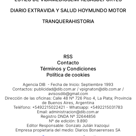
DIARIO EXTRA
VIDA Y SALUD HOY
MUNDO MOTOR
TRANQUERA
HISTORIA
RSS
Contacto
Términos y Condiciones
Política de cookies
Agencia DIB - Fecha de Inicio: Septiembre 1993
Contactos:
publicidad@dib.com.ar
/
vpignaton@dib.com.ar
/
avisosdib@gmail.com
Dirección de las oficinas: Calle 48 Nº 726 Piso 4, La Plata; Provincia
de Buenos Aires, Argentina
Teléfono: +5492215022421 - Whatsapp: +5492215031783
Email:
administracion@dib.com.ar
Registro DNDA Nº 32644856
Nº de edición: 9.890
Editor Responsable: Gonzalo Julián Irazoqui
Empresa propietaria del medio: Diarios Bonaerenses SA