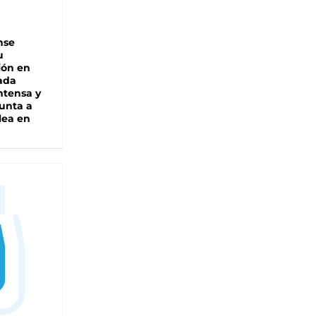
nse
u
ión en
ada
intensa y
unta a
lea en