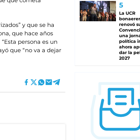
o de que cometa
La UCR
bonaere
izados” y que se ha
renovó s
Convenc
sona, que hace años
una jorn
 “Esta persona es un
política 
ahora ap
rayó que “no va a dejar
dar la pe
2027