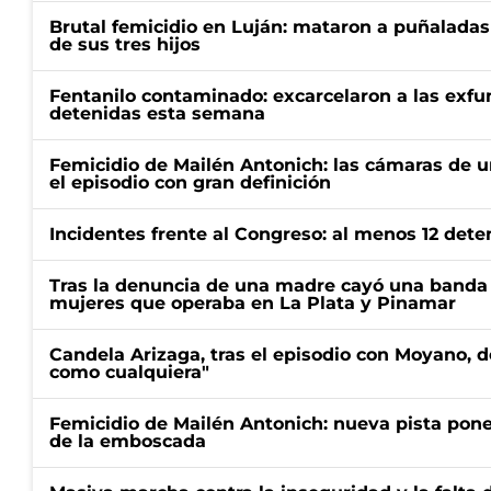
Brutal femicidio en Luján: mataron a puñaladas
de sus tres hijos
Fentanilo contaminado: excarcelaron a las exf
detenidas esta semana
Femicidio de Mailén Antonich: las cámaras de u
el episodio con gran definición
Incidentes frente al Congreso: al menos 12 dete
Tras la denuncia de una madre cayó una banda 
mujeres que operaba en La Plata y Pinamar
Candela Arizaga, tras el episodio con Moyano, d
como cualquiera"
Femicidio de Mailén Antonich: nueva pista pone 
de la emboscada