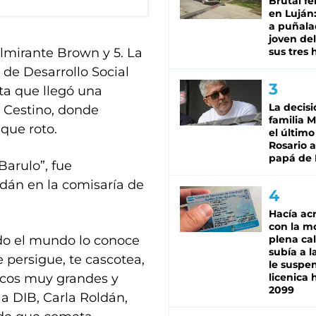
Brutal fe
en Luján
a puñala
joven de
Almirante Brown y 5. La
sus tres 
a de Desarrollo Social
ta que llegó una
La decisi
o Cestino, donde
familia M
ique roto.
el último
Rosario a
papá de 
Barulo”, fue
dán en la comisaría de
Hacía ac
con la m
odo el mundo lo conoce
plena cal
subía a l
 persigue, te cascotea,
le suspe
icos muy grandes y
licenica 
2099
a DIB, Carla Roldán,