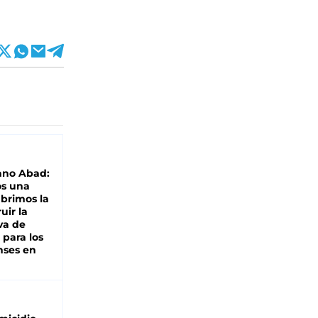
ano Abad:
os una
abrimos la
uir la
va de
 para los
nses en