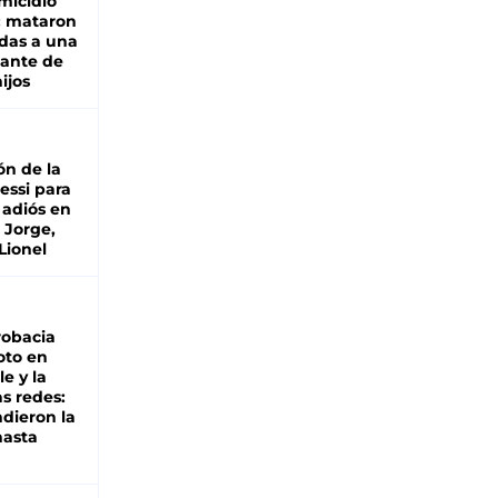
micidio
: mataron
das a una
lante de
hijos
ón de la
essi para
 adiós en
 Jorge,
Lionel
robacia
oto en
le y la
as redes:
ndieron la
hasta