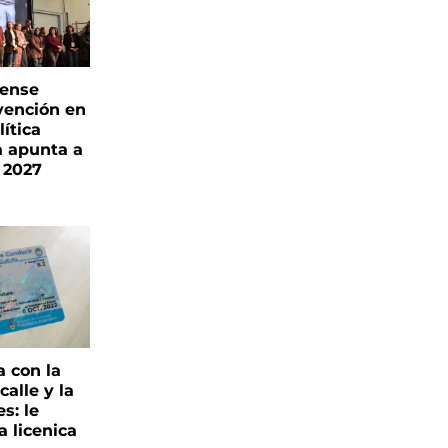
rense
vención en
ítica
a apunta a
 2027
a con la
alle y la
s: le
a licenica