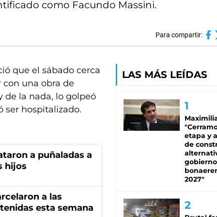
entificado como Facundo Massini.
Para compartir:
ió que el sábado cerca
LAS MÁS LEÍDAS
r con una obra de
 de la nada, lo golpeó
 ser hospitalizado.
Maximili
"Cerram
etapa y 
de constr
alternati
ataron a puñaladas a
gobierno
 hijos
bonaere
2027"
rcelaron a las
tenidas esta semana