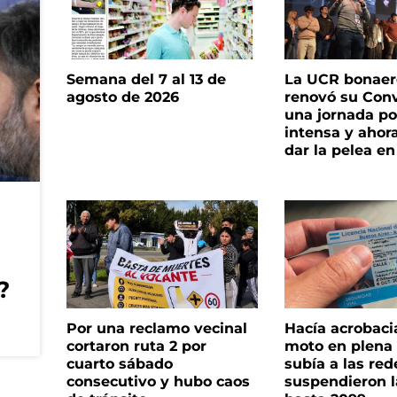
Semana del 7 al 13 de
La UCR bonae
agosto de 2026
renovó su Con
una jornada pol
intensa y ahor
dar la pelea en
?
Por una reclamo vecinal
Hacía acrobaci
cortaron ruta 2 por
moto en plena c
cuarto sábado
subía a las rede
consecutivo y hubo caos
suspendieron l