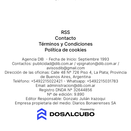
RSS
Contacto
Términos y Condiciones
Política de cookies
Agencia DIB - Fecha de Inicio: Septiembre 1993
Contactos:
publicidad@dib.com.ar
/
vpignaton@dib.com.ar
/
avisosdib@gmail.com
Dirección de las oficinas: Calle 48 Nº 726 Piso 4, La Plata; Provincia
de Buenos Aires, Argentina
Teléfono: +5492215022421 - Whatsapp: +5492215031783
Email:
administracion@dib.com.ar
Registro DNDA Nº 32644856
Nº de edición: 9.890
Editor Responsable: Gonzalo Julián Irazoqui
Empresa propietaria del medio: Diarios Bonaerenses SA