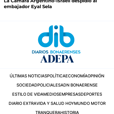
La Cámara Argentino-Israelí despidió al
embajador Eyal Sela
ÚLTIMAS NOTICIAS
POLÍTICA
ECONOMÍA
OPINIÓN
SOCIEDAD
POLICIALES
ADN BONAERENSE
ESTILO DE VIDA
MEDIOS
EMPRESAS
DEPORTES
DIARIO EXTRA
VIDA Y SALUD HOY
MUNDO MOTOR
TRANQUERA
HISTORIA